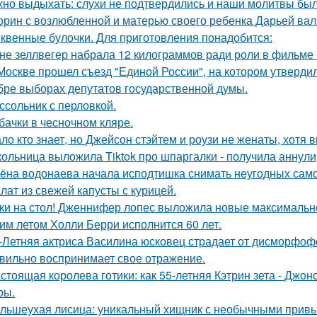
но выдыхать: слухи не подтвердились и наши молитвы бы
орин с возлюбленной и матерью своего ребенка Дарьей вал
квенные булочки. Для приготовления понадобится:
не зеллвегер набрала 12 килограммов ради роли в фильме
Москве прошел съезд "Единой России", на котором утверди
бре выборах депутатов государственной думы.
ссольник с перловкой.
бачки в чесночном кляре.
ло кто знает, но Джейсон стэйтем и роузи не женаты, хотя в
ольница выложила Tiktok про шпаргалки - получила аннули
ёна водонаева начала исподтишка снимать неугодных самока
лат из свежей капусты с курицей.
ки на стол! Дженнифер лопес выложила новые максимальн
им летом Холли Берри исполнится 60 лет.
-Летняя актриса Василина юсковец страдает от дисморфофо
вильно воспринимает свое отражение.
стоящая королева готики: как 55-летняя Кэтрин зета - Джон
ры.
льшеухая лисица: уникальный хищник с необычными привы