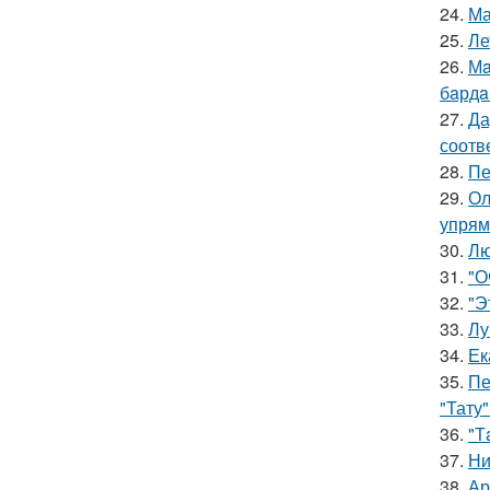
24.
Ма
25.
Ле
26.
Мa
бaрдa
27.
Да
соотв
28.
Пе
29.
Ол
упрям
30.
Лю
31.
"О
32.
"Э
33.
Лу
34.
Ек
35.
Пе
"Тату"
36.
"Т
37.
Ни
38.
Ар