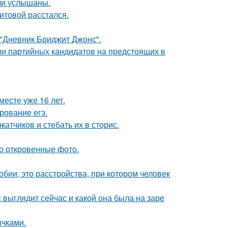
ли услышаны.
итовой расстался.
 "Дневник Бриджит Джонс".
ли партийных кандидатов на предстоящих в
месте уже 16 лет.
рование егэ.
тчиков и стебать их в сторис.
о откровенные фото.
бии, это расстройства, при котором человек
с выглядит сейчас и какой она была на заре
чками.