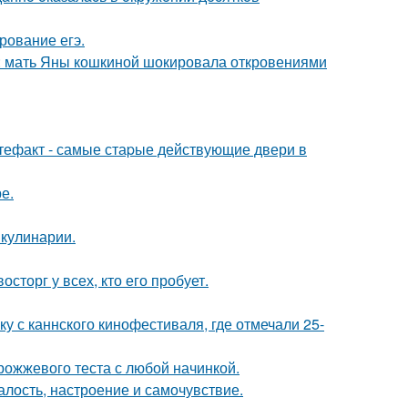
рование егэ.
у: мать Яны кошкиной шокировала откровениями
ртефакт - самые стаpые действующие двери в
е.
 кулинарии.
сторг у всех, кто его пробует.
у с каннского кинофестиваля, где отмечали 25-
рожжевого теста с любой начинкой.
алость, настроение и самочувствие.