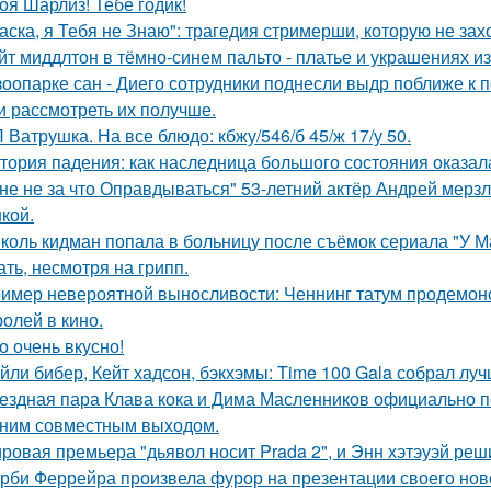
оя Шарлиз! Тебе годик!
аска, я Тебя не Знаю": трагедия стримерши, которую не зах
йт миддлтон в тёмно-синем пальто - платье и украшениях и
зоопарке сан - Диего сотрудники поднесли выдр поближе к 
и рассмотреть их получше.
 Ватрушка. На все блюдо: кбжу/546/б 45/ж 17/у 50.
тория падения: как наследница большого состояния оказала
не не за что Оправдываться" 53-летний актёр Андрей мерз
кой.
коль кидман попала в больницу после съёмок сериала "У М
ать, несмотря на грипп.
имер невероятной выносливости: Ченнинг татум продемон
ролей в кино.
о очень вкусно!
йли бибер, Кейт хадсон, бэкхэмы: Time 100 Gala собрал лу
ездная пара Клава кока и Дима Масленников официально п
ним совместным выходом.
ровая премьера "дьявол носит Prada 2", и Энн хэтэуэй реш
рби Феррейра произвела фурор на презентации своего ново