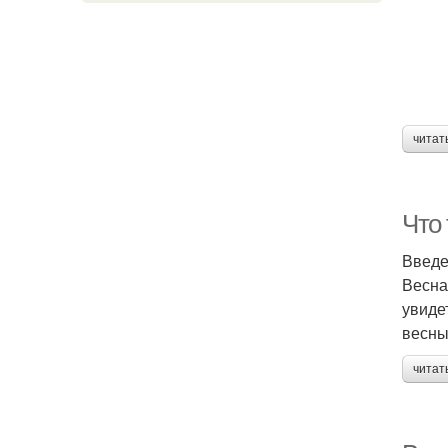
читат
Что 
Введ
Весна
увиде
весны
читат