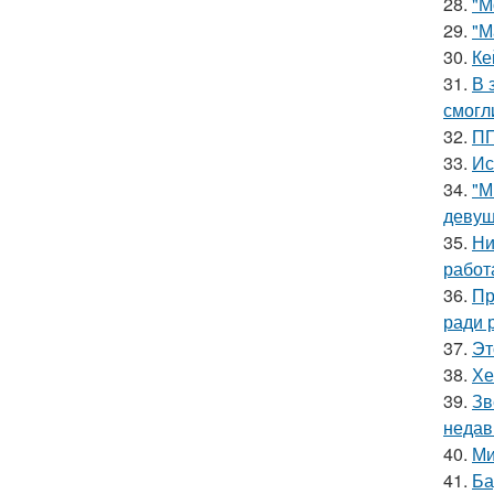
28.
"М
29.
"М
30.
Ке
31.
В 
смогл
32.
ПП
33.
Ис
34.
"М
девуш
35.
Ни
работ
36.
Пр
ради 
37.
Эт
38.
Хе
39.
Зв
недав
40.
Ми
41.
Ба