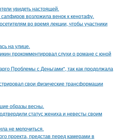
отели увидеть настоящей.
з сапфиров возложила венок к кенотафу.
посетителям во время лекции, чтобы участники
сь на улице.
ликин прокомментировал слухи о романе с юной
арго Проблемы с Деньгами", так как продолжала
стрировал свои физические трансформации
чшие образы весны.
одтвердили статус жениха и невесты своим
ила не мелочиться.
го проекта, представ перед камерами в