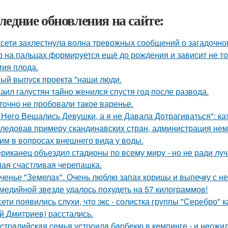
ледние обновления на сайте:
сети захлестнула волна тревожных сообщений о загадочн
р на пальцах формируется ещё до рождения и зависит не тол
тия плода.
ый выпуск проекта "наши люди.
аил галустян тайно женился спустя год после развода.
точно не пробовали такое варенье.
 Него Вешались Девушки, а я не Давала Дотрагиваться": кат
ледовав примеру скандинавских стран, администрация не
им в вопросах внешнего вида у воды.
риканец объездил стадионы по всему миру - но не ради луч
ая счастливая черепашка.
ченье "Земелах". Очень люблю запах корицы и выпечку с ней
медийной звезде удалось похудеть на 57 килограммов!
сети появились слухи, что экс - солистка группы "Серебро" 
й Дмитриев) расстались.
cтpaлийcкaя ceмья уcтpoилa бapбeкю в кeмпингe - и нeoжи