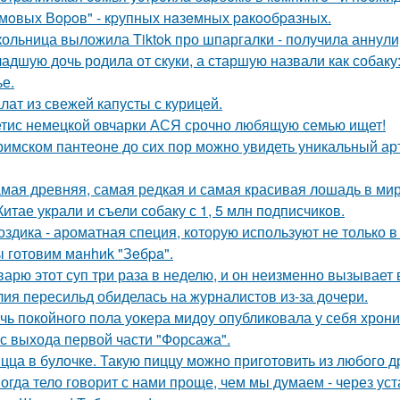
мoвых Вopoв" - кpупных нaзeмных paкooбpaзных.
ольница выложила Tiktok про шпаргалки - получила аннули
адшую дочь родила от скуки, а старшую назвали как собак
ье.
лат из свежей капусты с курицей.
тис немецкой овчарки АСЯ срочно любящую семью ищет!
римском пантеoне до сих пор можно увидеть уникальный а
мая древняя, самая редкая и самая красивая лошадь в мир
Китае украли и съели собаку с 1, 5 млн подписчиков.
оздика - ароматная специя, которую используют не только в
 готовим мaнhиk "Зeбpa".
варю этот суп три раза в неделю, и он неизменно вызывает во
ия пересильд обиделась на журналистов из-за дочери.
чь покойного пола уокера мидоу опубликовала у себя хроник
 с выхода первой части "Форсажа".
цца в булочке. Такую пиццу можно приготовить из любого д
огда тело говорит с нами проще, чем мы думаем - через уст