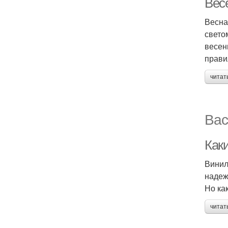
Вес
Весна
свето
весен
прави
читат
Вас
Как
Винил
надеж
Но ка
читат