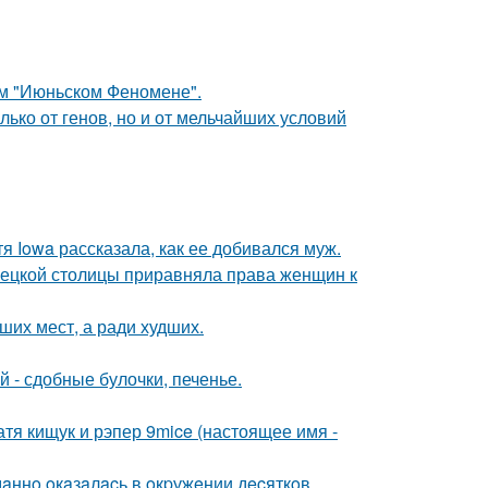
ом "Июньском Феномене".
ько от генов, но и от мельчайших условий
я Iowa рассказала, как ее добивался муж.
мецкой столицы приравняла права женщин к
ших мест, а ради худших.
 - сдобные булочки, печенье.
катя кищук и рэпер 9mice (настоящее имя -
дaннo oкaзaлacь в oкpужeнии дecяткoв