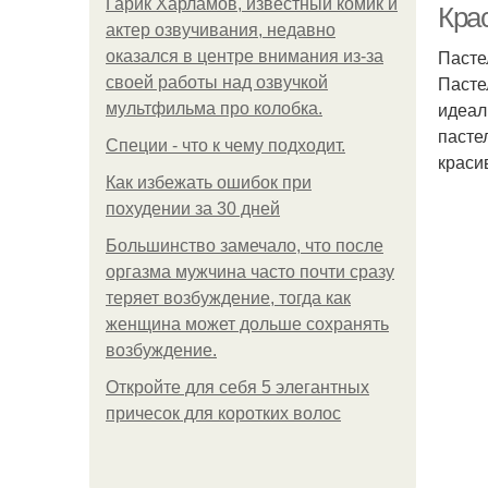
Гарик Харламов, известный комик и
Кра
актер озвучивания, недавно
Пасте
оказался в центре внимания из-за
Пасте
своей работы над озвучкой
идеал
мультфильма про колобка.
пасте
Специи - что к чему подходит.
краси
Как избежать ошибок при
похудении за 30 дней
Большинство замечало, что после
оргазма мужчина часто почти сразу
теряет возбуждение, тогда как
женщина может дольше сохранять
возбуждение.
Откройте для себя 5 элегантных
причесок для коротких волос