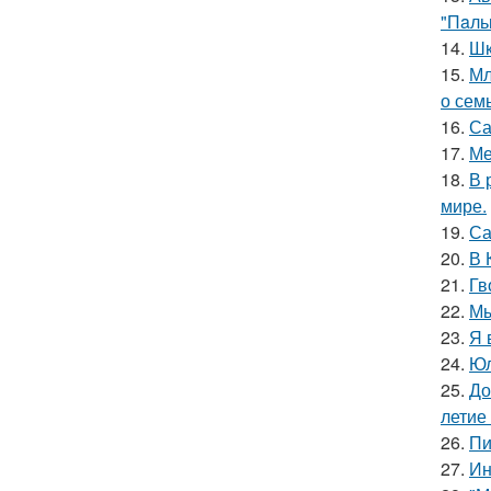
"Пaль
14.
Шк
15.
Мл
о сем
16.
Са
17.
Ме
18.
В 
мире.
19.
Са
20.
В 
21.
Гв
22.
Мы
23.
Я 
24.
Юл
25.
До
летие
26.
Пи
27.
Ин