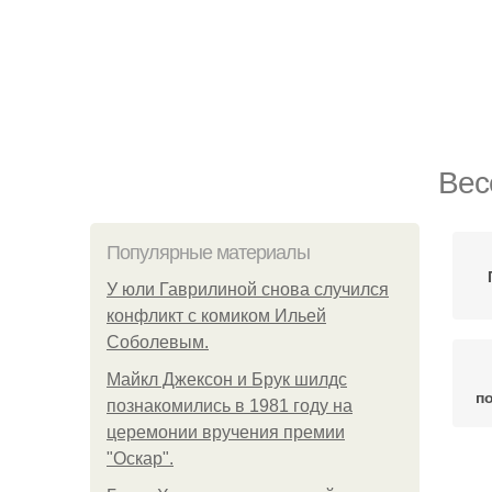
Вес
Популярные материалы
У юли Гаврилиной снова случился
конфликт с комиком Ильей
Соболевым.
Майкл Джексон и Брук шилдс
п
познакомились в 1981 году на
церемонии вручения премии
"Оскар".