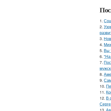
Пос
1.
Соц
2.
Узо
разви
3.
Нов
4.
Мих
5.
Вы 
6.
"На
7.
Пос
мужск
8.
Аме
9.
Сам
10.
Пе
11.
Ко
12.
В 
Серге
13.
Ав