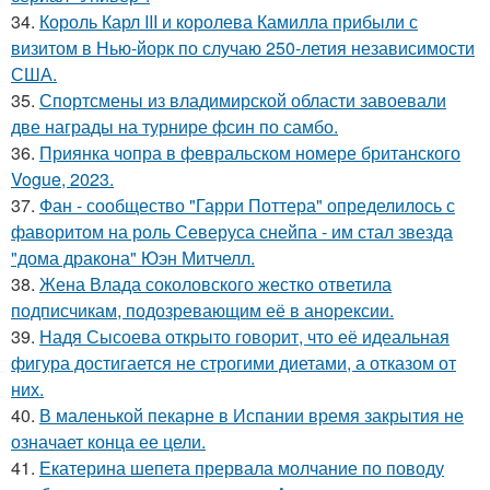
34.
Король Карл III и королева Камилла прибыли с
визитом в Нью-йорк по случаю 250-летия независимости
США.
35.
Спортсмены из владимирской области завоевали
две награды на турнире фсин по самбо.
36.
Приянка чопра в февральском номере британского
Vogue, 2023.
37.
Фан - сообщество "Гарри Поттера" определилось с
фаворитом на роль Северуса снейпа - им стал звезда
"дома дракона" Юэн Митчелл.
38.
Жена Влада соколовского жестко ответила
подписчикам, подозревающим её в анорексии.
39.
Надя Сысоева открыто говорит, что её идеальная
фигура достигается не строгими диетами, а отказом от
них.
40.
В маленькой пекарне в Испании время закрытия не
означает конца ее цели.
41.
Екатерина шепета прервала молчание по поводу