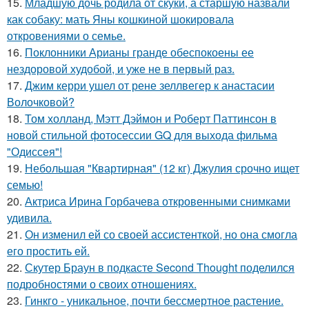
15.
Младшую дочь родила от скуки, а старшую назвали
как собаку: мать Яны кошкиной шокировала
откровениями о семье.
16.
Поклонники Арианы гранде обеспокоены ее
нездоровой худобой, и уже не в первый раз.
17.
Джим керри ушел от рене зеллвегер к анастасии
Волочковой?
18.
Том холланд, Мэтт Дэймон и Роберт Паттинсон в
новой стильной фотосессии GQ для выхода фильма
"Одиссея"!
19.
Небольшая "Квартирная" (12 кг) Джулия срочно ищет
семью!
20.
Актриса Ирина Горбачева откровенными снимками
удивила.
21.
Он изменил ей со своей ассистенткой, но она смогла
его простить ей.
22.
Скутер Браун в подкасте Second Thought поделился
подробностями о своих отношениях.
23.
Гинкго - уникальное, почти бессмертное растение.