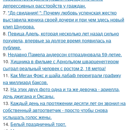
депрессивных расстройств у граждан.
7.
"До свидания! ": Почему любовь успенская жестко
выставила жениха своей дочери и при чем здесь новый
клип Шнурова.
8.
Певица Адель, которая несколько лет назад сильно
похудела, впервые за долгое время появилась на
публике.
9.
Недавно Памела андерсон отпраздновала 59-летие.
10.
Хищника в фильме с Арнольдом шварценеггером
сыграл реальный человек с ростом 2, 18 метра!
11.
Как Меган Фокс и шайа лабаф переиграли графику
на миллиард баксов.
12.
На этих двух фото одна и та же девочка - ариелла,
дочь джигана и Оксаны.
13.
Каждый день на протяжении десяти лет он звонил на
собственный автоответчик - просто чтобы снова
услышать голос жены.
14.
Белый праздничный торт.