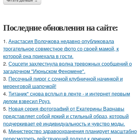
читать дальше →
Последние обновления на сайте:
1.
Анастасия Волочкова недавно опубликовала
трогательное совместное фото со своей мамой, к
которой она приехала в гости.
2.
Соцсети захлестнула волна тревожных сообщений о
загадочном "Июньском Феномене".
3.
Песочный пирог с сочной клубничной начинкой и
меренговой шапочкой!
4.
Титаник" снова всплыл в ленте - и интернет первым
делом взвесил Роуз.
5.
Новая серия фотографий от Екатерины Варнавы
представляет собой яркий и стильный образ, который
подчеркивает её индивидуальность и чувство моды.
6.
Министерство здравоохранения планирует масштабно
пересмотреть действующий подход к лечению