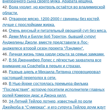
внебрачного сына своего мужа, Арарата кещяна.
42.
Вода уходит, но контроль остаётся во владимирской
области.
43.
Отварное мяско. 1200-2000 г свинины без костей,
лучше с прослойками жирка.
44.
Очень вкусный и питательный овощной суп без мяса.
45.
Деми Мур и Билли боб Торнтон, бывший супруг
Анджелины Джоли, вместе представили в Лос-
анджелесе второй сезон проекта "Лэндмен".
46.
Личная жизнь тома харди скрыта за семью замками.
47.
В 56 Дженнифер Лопес с лёгкостью захватила все
внимание на Coachella в перьях и стразах.
48.
Разрыв адель и Михаила Литвина спровоцировал
настоящий переполох в сети.
49.
В Нью-йорке состоялась премьера фильма
"Последствия", которую посетили исполнители главных
ролей Кэмерон диас и Джона хилл.
50.
34-Летний Тейлор лотнер, известный по роли
Джейкоба в "Сумерках", и его супруга Тейлор доум ждут