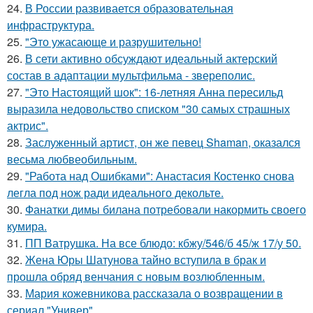
24.
В России развивается образовательная
инфраструктура.
25.
"Это ужасающе и разрушительно!
26.
В сети активно обсуждают идеальный актерский
состав в адаптации мультфильма - звереполис.
27.
"Это Настоящий шок": 16-летняя Анна пересильд
выразила недовольство списком "30 самых страшных
актрис".
28.
Заслуженный артист, он же певец Shaman, оказался
весьма любвеобильным.
29.
"Работа над Ошибками": Анастасия Костенко снова
легла под нож ради идеального декольте.
30.
Фанатки димы билана потребовали накормить своего
кумира.
31.
ПП Ватрушка. На все блюдо: кбжу/546/б 45/ж 17/у 50.
32.
Жена Юры Шатунова тайно вступила в брак и
прошла обряд венчания с новым возлюбленным.
33.
Мария кожевникова рассказала о возвращении в
сериал "Универ".