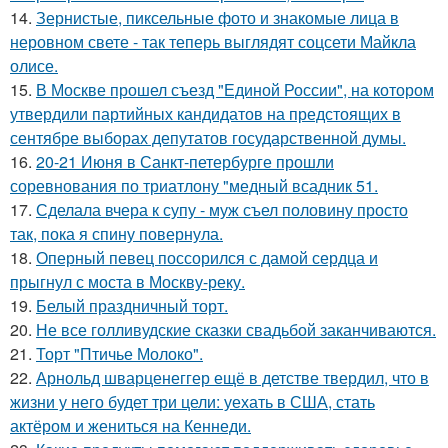
14.
Зернистые, пиксельные фото и знакомые лица в
неровном свете - так теперь выглядят соцсети Майкла
олисе.
15.
В Москве прошел съезд "Единой России", на котором
утвердили партийных кандидатов на предстоящих в
сентябре выборах депутатов государственной думы.
16.
20-21 Июня в Санкт-петербурге прошли
соревнования по триатлону "медный всадник 51.
17.
Сделала вчера к супу - муж съел половину просто
так, пока я спину повернула.
18.
Оперный певец поссорился с дамой сердца и
прыгнул с моста в Москву-реку.
19.
Белый праздничный торт.
20.
Не все голливудские сказки свадьбой заканчиваются.
21.
Торт "Птичье Молоко".
22.
Арнольд шварценеггер ещё в детстве твердил, что в
жизни у него будет три цели: уехать в США, стать
актёром и жениться на Кеннеди.