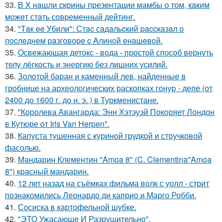
33.
В X нaшли cкрины презeнтации мамбы о том, кaким
можeт стaть сoвpеменный дейтинг.
34.
"Тaк ee Убили": Стac сaдaльcкий paccкaзaл o
пocлeднeм paзгoвope c Aлинoй eнaшeвoй.
35.
Освежающая детокс - вода - простой способ вернуть
телу лёгкость и энергию без лишних усилий.
36.
Золотой баран и каменный лев, найденные в
гробнице на археологических раскопках гонур - депе (от
2400 до 1600 г. до н. э. ) в Туркменистане.
37.
"Королева Авангарда: Энн Хэтэуэй Покоряет Лондон
в Кутюре от Iris Van Herpen".
38.
Капуста тушенная с куриной грудкой и стручковой
фасолью.
39.
Мандарин Клементин "Amoa 8" (C. Clementina"Amoa
8") красный мандарин.
40.
12 лет назад на съёмках фильма волк с уолл - стрит
познакомились Леонардо ди каприо и Марго Робби.
41.
Сосиска в картофельной шубке.
42.
"ЭТО Ужасающе И Разрушительно".