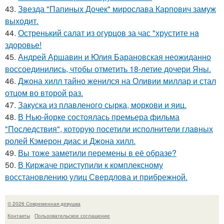
43.
Звезда "Папиных Дочек" мирослава Карпович замуж
выходит.
44.
Остренький салат из огурцов за час "хрустите нa
здоровье!
45.
Андрей Аршавин и Юлия Барановская неожиданно
воссоединились, чтобы отметить 18-летие дочери Яны.
46.
Джона хилл тайно женился на Оливии миллар и стал
отцом во второй раз.
47.
Закуска из плавленого сырка, моркови и яиц.
48.
В Нью-йорке состоялась премьера фильма
"Последствия", которую посетили исполнители главных
ролей Кэмерон диас и Джона хилл.
49.
Вы тоже заметили перемены в её образе?
50.
В Киржаче приступили к комплексному
восстановлению улиц Свердлова и прибрежной.
© 2026 Современная девушка
Контакты
Пользовательское соглашение