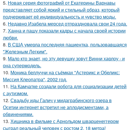
5.
Новая серия фотографий от Екатерины Варнавы
представляет собой яркий и стильный образ, который
подчеркивает её индивидуальность и чувство моды.
6.
Недавно Изабела мерсед отпраздновала свои 24 года.
7.
Ханна и пашу показали кадры с начала своей истории
любви.
8.
В США умерла последняя пациентка, пользовавшаяся
"Железным Легким".
9.
Мало кто знает, но эту девушку зовут Винни харлоу - и
она супермодель.
10.
Моника беллуччи на съёмках "Астерикс и Обеликс:
Миссия Клеопатра", 2002 год.
11.
На Камчатке создали робота для социализации детей
с аутизмом.
12.
Свадьбу иды Галич у мидаграбинского озера в
Осетии интернет встретил не аплодисментами, а
обвинениями.
13.
Хищника в фильме с Арнольдом шварценеггером
сыграл реальный человек с ростом 2, 18 метра!