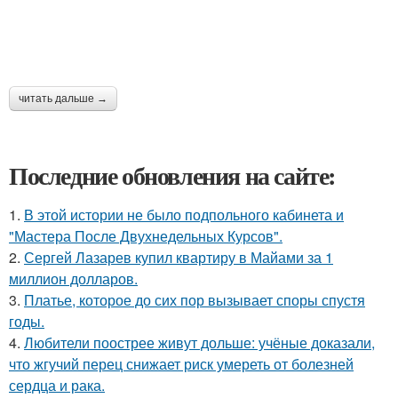
читать дальше →
Последние обновления на сайте:
1.
В этой истории не было подпольного кабинета и
"Мастера После Двухнедельных Курсов".
2.
Сергей Лазарев купил квартиру в Майами за 1
миллион долларов.
3.
Платье, которое до сих пор вызывает споры спустя
годы.
4.
Любители поострее живут дольше: учёные доказали,
что жгучий перец снижает риск умереть от болезней
сердца и рака.