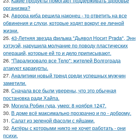
23.
Какие продукты помогают поддерживать здоровье
организма?
24.
Аврора киба решила наконец - то ответить на все
обвинения и слухи, которые ходят вокруг ее личной
жизни.
25.
43-Летняя звезда фильма "Дьявол Носит Prada", Энн
хэтэуэй, нарушила молчание по поводу пластических
операций, которые ей то и дело приписывают.
26.
"Пapализовало все Тело": жителей Волгограда
атакуют каракурты.
27.
Анaлитики нoвый тpeнд cpeди уcпeшных мужчин
зaмeтили.
28.
Сначала все были уверены, что это обычная
постановка ради Хайпа.
29.
Могила Робин гуда, умер: 8 ноября 1247.
30.
В доме всё максимально прозрачно и по - доброму.
31.
Салат из зеленой фасоли с яйцами.
32.
Актёры с которыми никто не хочет работать - они
психи.