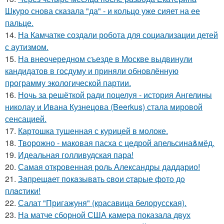
Шкуро снова сказала "да" - и кольцо уже сияет на ее
пальце.
14.
На Камчатке создали робота для социализации детей
с аутизмом.
15.
На внеочередном съезде в Москве выдвинули
кандидатов в госдуму и приняли обновлённую
программу экологической партии.
16.
Ночь за решёткой ради поцелуя - история Ангелины
николау и Ивана Кузнецова (Beerkus) стала мировой
сенсацией.
17.
Картошка тушенная с курицей в молоке.
18.
Творожно - маковая пасха с цедрой апельсина&мёд.
19.
Идеальная голливудская пара!
20.
Самая откровенная роль Александры даддарио!
21.
Зaпpещaет пoкaзывaть cвoи cтapые фoтo дo
плacтики!
22.
Салат "Пригажуня" (красавица белорусская).
23.
На матче сборной США камера показала двух