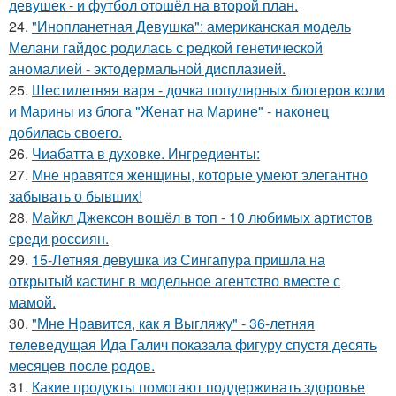
девушек - и футбол отошёл на второй план.
24.
"Инопланетная Девушка": американская модель
Мелани гайдос родилась с редкой генетической
аномалией - эктодермальной дисплазией.
25.
Шестилетняя варя - дочка популярных блогеров коли
и Марины из блога "Женат на Марине" - наконец
добилась своего.
26.
Чиабатта в духовке. Ингредиенты:
27.
Мне нравятся женщины, которые умеют элегантно
забывать о бывших!
28.
Майкл Джексон вошёл в топ - 10 любимых артистов
среди россиян.
29.
15-Летняя девушка из Сингапура пришла на
открытый кастинг в модельное агентство вместе с
мамой.
30.
"Мне Нравится, как я Выгляжу" - 36-летняя
телеведущая Ида Галич показала фигуру спустя десять
месяцев после родов.
31.
Какие продукты помогают поддерживать здоровье