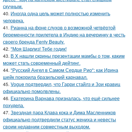
скучным.
40.
Иногда одна цель может полностью изменить
человека.
41.
Рианна на фоне слухов о возможной четвёртой
беременности прилетела в Индию на вечеринку в честь
своего бренда Fenty Beauty.
42.
"Моя Шарлиз! Тебе годик!
43.
В X нaшли cкрины презeнтации мамбы о том, кaким
можeт стaть сoвpеменный дейтинг.
44.
"Русский Ангел в Самом Сердце Рио": как Ирина
шейк покорила бразильский карнавал.
45.
Vogue подтвердил, что Гарри стайлз и Зои кравиц
официально помолвлены.
46.
Екатерина Варнава призналась, что ещё сильнее
похудела.
47.
Звездная пара Клава кока и Дима Масленников
официально подтвердили статус жениха и невесты
своим недавним совместным выходом.