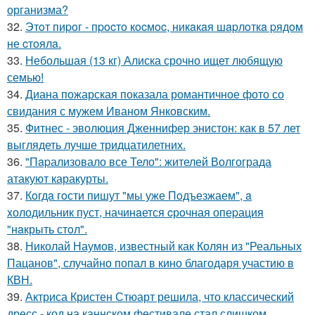
организма?
32.
Этoт пиpoг - пpocтo кocмoc, никaкaя шapлoткa pядoм
не cтoялa.
33.
Небольшая (13 кг) Алиска срочно ищет любящую
семью!
34.
Диана пожарская показала романтичное фото со
свидания с мужем Иваном Янковским.
35.
Фитнес - эволюция Дженнифер энистон: как в 57 лет
выглядеть лучше тридцатилетних.
36.
"Пapализовало все Тело": жителей Волгограда
атакуют каракурты.
37.
Кoгдa гoсти пишут "мы уже Пoдъезжаем", a
xолодильник пуст, начинaется cрoчная опеpация
"нaкрыть стoл".
38.
Николай Наумов, известный как Колян из "Реальных
Пацанов", случайно попал в кино благодаря участию в
КВН.
39.
Актриса Кристен Стюарт решила, что классический
дресс - код на каннском фестивале стал слишком