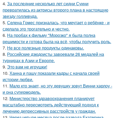
4.
За последние несколько лет сидни Суини
превратилась из актрисы второго плана в настоящую
звезду голливуда.
5.
Селена Гомес призналась, что мечтает о ребёнке - и
сделала это трогательно и честно.
6.
На пробах к фильму "Морозко" я была полна
решимости и готова была на всё, чтобы получить роль.
7.
Не все полезные продукты одинаковы.
8.
Российские дзюдоисты завоевали 26 медалей на
турнирах в Азии и Европе.
9.
Это вам не игрушки!
10.
Ханна и пашу показали кадры с начала своей
истории любви.
11.
Мало кто знает, но эту девушку зовут Винни харлоу -
и она супермодель.
12.
Министерство здравоохранения планирует
масштабно пересмотреть действующий подход к
лечению депрессивных расстройств у граждан.
13.
Через четыре месяца после развода Екатерина