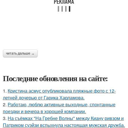
читать дальше →
Последние обновления на сайте:
1.
Кристина асмус опубликовала пляжные фото с 12-
летней дочерью от Гарика Харламова.
2.
Работаю, люблю активные выходные, спонтанные
поездки и вечера в хорошей компании.
3.
На съёмках "На Гребне Волны" между Киану ривзом и
Патриком суэйзи вспыхнула настоящая мужская дружба.