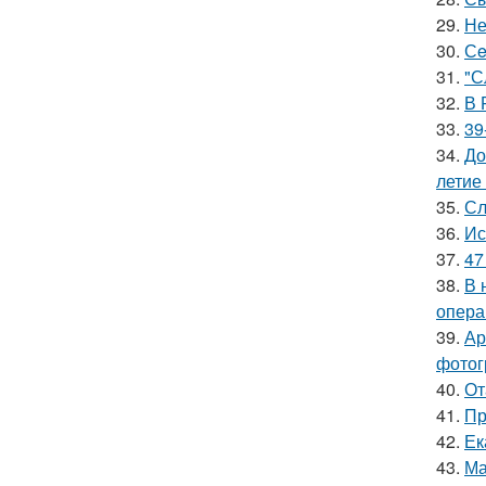
29.
Не
30.
Сe
31.
"С
32.
В 
33.
39
34.
До
летие
35.
Сл
36.
Ис
37.
47
38.
В 
опера
39.
Ар
фотог
40.
От
41.
Пр
42.
Ек
43.
Ма