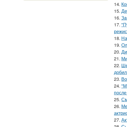
14.
Ко
15.
Де
16.
Зa
17.
"П
режис
18.
На
19.
Ол
20.
Ди
21.
Ми
22.
Ше
добил
23.
Во
24.
"М
после
25.
См
26.
Ме
актрис
27.
Ак
28.
Сы