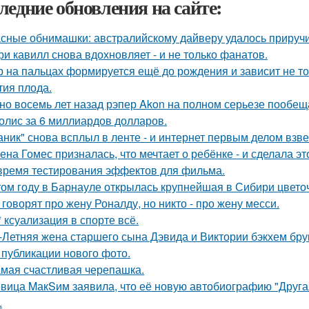
ледние обновления на сайте:
сные обнимашки: австралийскому дайверу удалось приручи
ри кавилл снова вдохновляет - и не только фанатов.
р на пальцах формируется ещё до рождения и зависит не тол
тия плода.
но восемь лет назад рэпер Akon на полном серьезе пообе
олис за 6 миллиардов долларов.
аник" снова всплыл в ленте - и интернет первым делом взве
ена Гомес призналась, что мечтает о ребёнке - и сделала эт
время тестирования эффектов для фильма.
том году в Барнауле открылась крупнейшая в Сибири цвето
 говорят про жену Роналду, но никто - про жену месси.
* ксуализация в спорте всё.
-Летняя жена старшего сына Дэвида и Виктории бэкхем бру
 публикации нового фото.
мая счастливая черепашка.
вица MакSим заявила, что её новую автобиографию "Другая
.