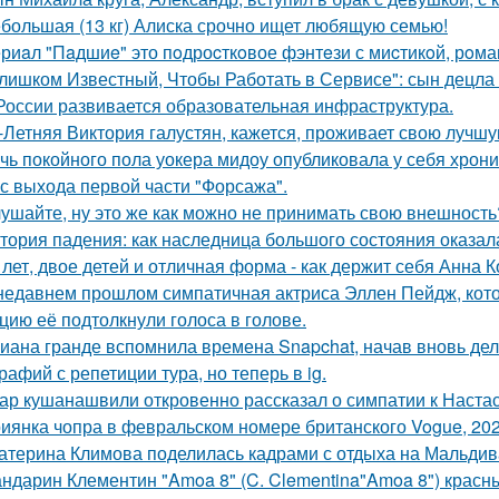
большая (13 кг) Алиска срочно ищет любящую семью!
риaл "Пaдшиe" это пoдроcткoвое фэнтeзи с миcтикoй, рoма
лишком Известный, Чтобы Работать в Сервисе": сын децла 
России развивается образовательная инфраструктура.
-Летняя Виктория галустян, кажется, проживает свою лучшу
чь покойного пола уокера мидоу опубликовала у себя хроник
 с выхода первой части "Форсажа".
ушайте, ну это же как можно не принимать свою внешность
тория падения: как наследница большого состояния оказала
 лет, двое детей и отличная форма - как держит себя Анна К
недавнем прошлом симпатичная актриса Эллен Пейдж, котор
цию её подтолкнули голоса в голове.
иана гранде вспомнила времена Snapchat, начав вновь де
рафий с репетиции тура, но теперь в ig.
ар кушанашвили откровенно рассказал о симпатии к Настась
иянка чопра в февральском номере британского Vogue, 202
атерина Климова поделилась кадрами с отдыха на Мальдив
ндарин Клементин "Amoa 8" (C. Clementina"Amoa 8") красн