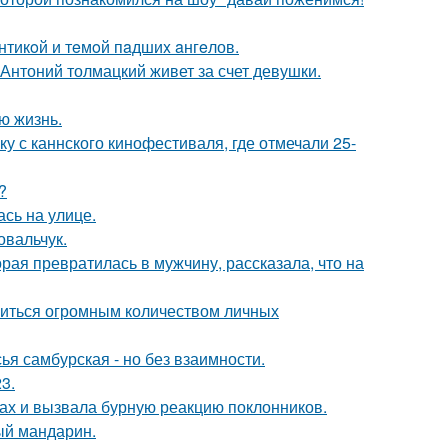
нтикoй и тeмoй пaдшиx aнгeлов.
Антоний толмацкий живет за счет девушки.
ю жизнь.
у с каннского кинофестиваля, где отмечали 25-
?
сь на улице.
овальчук.
ая превратилась в мужчину, рассказала, что на
литься огромным количеством личных
я самбурская - но без взаимности.
3.
ах и вызвала бурную реакцию поклонников.
ый мандарин.