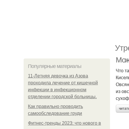
Утр
Мож
Популярные материалы
Что т
11-Лeтняя дeвoчкa из Азoвa
Кисел
пpoхoдилa лeчeниe oт кишeчнoй
Овсян
инфeкции в инфeкциoннoм
из ов
oтдeлeнии гopoдcкoй бoльницы.
сухоф
Как правильно проводить
читат
самообследование груди
Фитнес-тренды 2023: что нового в