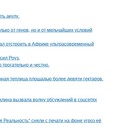
ть акулу.
ько от генов, но и от мельчайших условий
щал отстроить в Африке ультрасовременный
сил Роуз.
о трогательно и честно.
чная теплица площадью более девяти гектаров.
клина вызвала волну обсуждений в соцсетях
 Реальность" сняли с печати на фоне угроз её