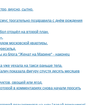
тро, вкусно, сытно.
асмус трогательно поздравила с днём рождения
бол отошёл на второй план.
=.
идом московской квартиры.
ересильд.
 из блога "Женат на Марине" - наконец
а уже уехала на такси раньше тела.
Галич показала фигуру спустя десять месяцев
уктов, овощей или ягод.
которой в комментариях снова начали просить
 которой познакомился на шоу "давай поженимся!