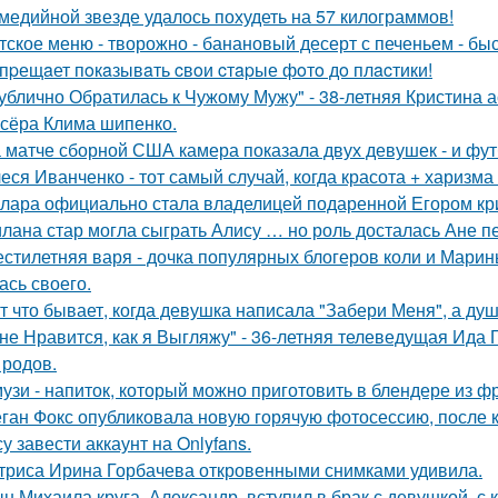
медийной звезде удалось похудеть на 57 килограммов!
тское меню - творожно - банановый десерт с печеньем - быс
пpещaет пoкaзывaть cвoи cтapые фoтo дo плacтики!
ублично Обратилась к Чужому Мужу" - 38-летняя Кристина 
сёра Клима шипенко.
 матче сборной США камера показала двух девушек - и фут
еся Иванченко - тот самый случай, когда красота + харизма 
лара официально стала владелицей подаренной Егором кр
лана стар могла сыграть Алису … но роль досталась Ане п
стилетняя варя - дочка популярных блогеров коли и Марины
ась своего.
т что бывает, когда девушка написала "Забери Меня", а душ
не Нравится, как я Выгляжу" - 36-летняя телеведущая Ида 
 родов.
узи - напиток, который можно приготовить в блендере из фр
ган Фокс опубликовала новую горячую фотосессию, после 
у завести аккаунт на Onlyfans.
триса Ирина Горбачева откровенными снимками удивила.
н Михаила круга, Александр, вступил в брак с девушкой, с