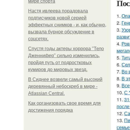
Пос
мире спорта
Настя ивлеева порадовала
1.
Опа
подписчиков новой серией
2.
Ген
эффектных снимков - и, как обычно,
3.
Узо
вызвала бурное обсуждение в
разви
соцсетях.
4.
Ров
Спустя годы актеры хоррора "Тело
мегап
Дженнифер" сильно изменились,
5.
Тит
пройдя путь от подростковых
6.
Сел
кумиров до мировых звезд.
7.
Во 
8.
В э
В Сиднее возвели самый высокий
9.
Все
деревянный небоскреб в мире -
10.
С 
Atlassian Central.
11.
31
Как организовать свое время для
после
достижения порядка
12.
Са
13.
Пe
семье