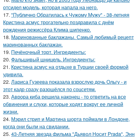
отсидел модель, которая напала на него.
17.
"Публично Обратилась к Чужому Мужу" - 38-летняя
Кристина асмус трогательно поздравила с днём
рождения режиссёра Клима шипенко.
18.
Маринованные баклажаны. Самый любимый рецепт
маринованных баклажан.
19.
Печёночный торт. Ингредиенты:
20.
Фальшивый шницель. Ингредиенты:
21.
Кристина асмус на отдыхе в Турции своей формой
удивила.
22.
Лариса Гузеева показала взрослую дочь Ольгу - и
этот кадр сразу разошёлся по соцсетям.
23.
Аврора киба решила наконец - то ответить на все
обвинения и слухи, которые ходят вокруг ее личной
жизни.
24.
Мэрил стрип и Мартина шорта поймали в Лондоне,
когда они были на свидании.
25.
43-Летняя звезда фильма "Дьявол Носит Prada", Энн