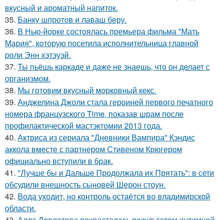
вкусный и ароматный напиток.
35.
Банку шпротов и лаваш беру.
36.
В Нью-йорке состоялась премьера фильма "Мать
Мария", которую посетила исполнительница главной
роли Энн хэтэуэй.
37.
Ты пьёшь каркаде и даже не знаешь, что он делает с
организмом.
38.
Мы готовим вкусный морковный кекс.
39.
Анджелина Джоли стала героиней первого печатного
номера французского Time, показав шрам после
профилактической мастэктомии 2013 года.
40.
Актриса из сериала "Дневники Вампира" Кэндис
аккола вместе с партнером Стивеном Крюгером
официально вступили в брак.
41.
"Лучше бы и Дальше Продолжала их Прятать": в сети
обсудили внешность сыновей Шерон стоун.
42.
Вода уходит, но контроль остаётся во владимирской
области.
43.
Алла Довлатова похвасталась результатом интимной