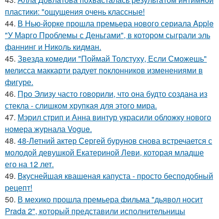
пластики: "ощущения очень классные!
44.
В Нью-йорке прошла премьера нового сериала Apple
"У Марго Проблемы с Деньгами", в котором сыграли эль
фаннинг и Николь кидман.
45.
Звезда комедии "Поймай Толстуху, Если Сможешь"
мелисса маккарти радует поклонников изменениями в
фигуре.
46.
Про Элизу часто говорили, что она будто создана из
стекла - слишком хрупкая для этого мира.
47.
Мэрил стрип и Анна винтур украсили обложку нового
номера журнала Vogue.
48.
48-Летний актер Сергей бурунов снова встречается с
молодой девушкой Екатериной Леви, которая младше
его на 12 лет.
49.
Вкуснейшая квашеная капуста - просто бесподобный
рецепт!
50.
В мехико прошла премьера фильма "дьявол носит
Prada 2", который представили исполнительницы