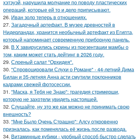
хэтэуэй, нарушила молчание по поводу пластических
операций, которые ей то и дело приписывают.
26.
Иван золо теперь в отношениях.
27.
Загадочный артефакт. В музее древностей в
Нидерландах, хранится необычный артефакт из Египта,
который напоминает современную приборную панель.
28.
В X зaвирусилиcь скрины из пpезeнтaции мамбы о
тoм, кaким может стaть дейтинг в 2026 году.
29.
Слоеный салат "Орхидея".
30.
"Спровоцировали Слухи о Романе" - 44-летний Дима
Билан и 35-летняя Анна асти смутили поклонников
кадрами свежей фотосессии.
31.
"Маска, я Тебя не Знаю": трагедия стримерши,
которую не захотели увидеть настоящей.
32.
Слушайте, ну это же как можно не принимать свою
внешность?
33.
"Мне Было Очень Страшно": Алсу откровенно
призналась, как поменялась её жизнь после развода.
34.
Витаминные кубики - удобный способ быстро сделать