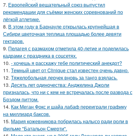
7.
Европейский вещательный союз выпустил
рекомендации для съёмки женских соревнований по
лёгкой атлетике.
8.
В этом году в Барнауле открылась крупнейшая в
Сибири цветочная теплица площадью более девяти
гектаров.
9.
Пелагея с размахом отметила 40-летие и поделилась
кадрами с праздника в соцсетях.
10.
- хочешь я расскажу тебе политический анекдот?
11.
Темный цвет от Clinique стал известен очень давно.
12.
Тяжелобольная лерчек вновь за танго взялась.
13.
Десять лет одиночества: Анджелина Джоли
призналась, что ни с кем не встречалась после развода с
Брэдом питтом.
14.
Как Меган Фокс и шайа лабаф переиграли графику
на миллиард баксов.
15.
Мария кожевникова побрилась налысо ради роли в
фильме "Батальон Смерти".
16.
Мало кто знает, но в 2005 году Леонардо ди каприо