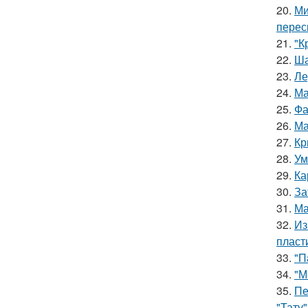
20.
Ми
перес
21.
"К
22.
Ша
23.
Ле
24.
Ма
25.
Фа
26.
Ма
27.
Кр
28.
Ум
29.
Ка
30.
За
31.
Ма
32.
Из
пласт
33.
"П
34.
"М
35.
Пе
"Тату"