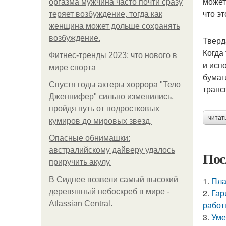
может
оргазма мужчина часто почти сразу
что э
теряет возбуждение, тогда как
женщина может дольше сохранять
возбуждение.
Тверд
Когда
Фитнес-тренды 2023: что нового в
и исп
мире спорта
бумаг
Спустя годы актеры хоррора "Тело
транс
Дженнифер" сильно изменились,
пройдя путь от подростковых
читат
кумиров до мировых звезд.
Опасные обнимашки:
австралийскому дайверу удалось
Пос
приручить акулу.
В Сиднее возвели самый высокий
1.
Пла
деревянный небоскреб в мире -
2.
Гар
Atlassian Central.
работ
3.
Уме