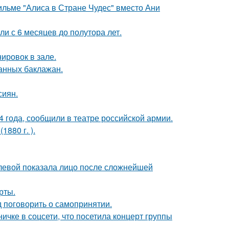
ильме "Алиса в Стране Чудес" вместо Ани
ли с 6 месяцев до полутора лет.
ировок в зале.
нных баклажан.
сиян.
 года, сообщили в театре российской армии.
880 г. ).
олевой показала лицо после сложнейшей
рты.
 поговорить о самопринятии.
чке в соцсети, что посетила концерт группы