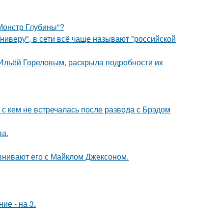
 Монстр Глубины"?
ниверу", в сети всё чаще называют "российской
с Ильёй Гореловым, раскрыла подробности их
 с кем не встречалась после развода с Брэдом
ва.
внивают его с Майклом Джексоном.
ие - на 3.