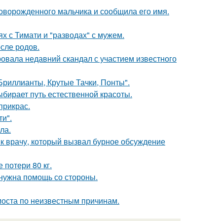
оворожденного мальчика и сообщила его имя.
х с Тимати и "разводах" с мужем.
сле родов.
вала недавний скандал с участием известного
Бриллианты, Крутые Тачки, Понты".
ыбирает путь естественной красоты.
прикрас.
и".
ла.
 к врачу, который вызвал бурное обсуждение
 потери 80 кг.
 нужна помощь со стороны.
моста по неизвестным причинам.