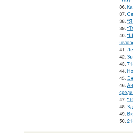
36.
Ка
37.
Се
38.
"Я
39.
"Т
40.
"Ш
челов
41.
Ле
42.
Зв
43.
71
44.
Но
45.
Эн
46.
Ан
среди
47.
"Т
48.
Зд
49.
Вк
50.
21