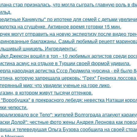
лана стар призналась, что могла сыграть главную роль в ф
ильд.
редитные Каникулы" по ипотеке для семей с детьми увеличи
рлотка на сгущёнке. Активное время готовки 15 мин.
рчек могут отправить на новую экспертизу после видео трен
ринованные баклажаны. Самый любимый рецепт маринова
льшивый шницель. Ингредиенты:
йкл Джексон вошёл в топ - 10 любимых артистов среди рос
истина асмус на отдыхе в Турции своей формой удивила.
ерла народная артистка Ссср Людмила чурсина - ей было 84
ртина, которую запрещала церковь: "Грех" Генриха лоссова (1
терянный мир: что увидели ученые на горе лико.
газин, в котором живут тысячи оттенков.
 "Воробушка" в прекрасного лебедя: невестка Наташи кор
ики челюсти.
apализовало все Тело": жителей Волгограда атакуют караку
аски Долой": честные фото жены Андрея Леонова как повод
вица и телеведущая Ольга Бузова сообщила на своей страни
 в Мексике.