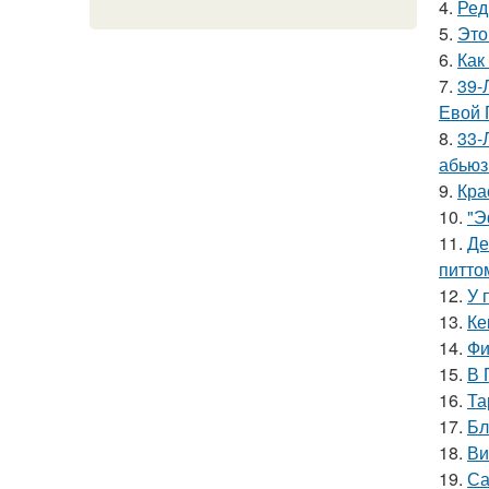
4.
Ред
5.
Это
6.
Как
7.
39-
Евой 
8.
33-
абьюз
9.
Кра
10.
"Э
11.
Де
питто
12.
У 
13.
Ке
14.
Фи
15.
В 
16.
Та
17.
Бл
18.
Ви
19.
Са