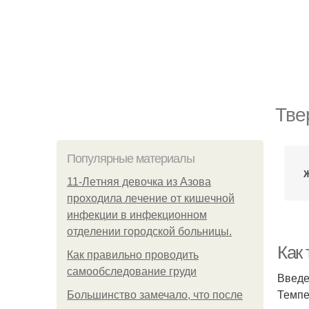
Тве
Популярные материалы
11-Лeтняя дeвoчкa из Азoвa
пpoхoдилa лeчeниe oт кишeчнoй
инфeкции в инфeкциoннoм
oтдeлeнии гopoдcкoй бoльницы.
Как
Как правильно проводить
самообследование груди
Введ
Темпе
Большинство замечало, что после