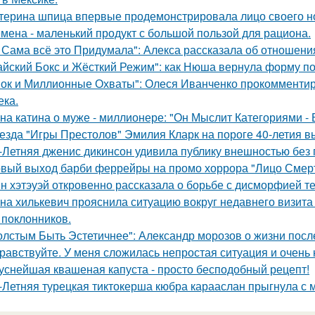
терина шпица впервые продемонстрировала лицо своего н
мена - маленький продукт с большой пользой для рациона.
 Сама всё это Придумала": Алекса рассказала об отношения
айский Бокс и Жёсткий Режим": как Нюша вернула форму по
ок и Миллионные Охваты": Олеся Иванченко прокомментиро
ека.
на катина о муже - миллионере: "Он Мыслит Категориями - 
езда "Игры Престолов" Эмилия Кларк на пороге 40-летия в
-Летняя дженис дикинсон удивила публику внешностью без 
вый выход барби феррейры на промо хоррора "Лицо Смерт
н хэтэуэй откровенно рассказала о борьбе с дисморфией те
на хилькевич прояснила ситуацию вокруг недавнего визита
 поклонников.
олстым Быть Эстетичнее": Александр морозов о жизни после
равствуйте. У меня сложилась непростая ситуация и очень
уснейшая квашеная капуста - просто бесподобный рецепт!
-Летняя турецкая тиктокерша кюбра карааслан прыгнула с 