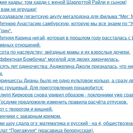
кие кадры: том харди с женой Шарлоттой Райли и сыном!
 вам не игрушки!
 создавали гигантскую акулу мегалодона для фильма "Мег:
Летнюю Анастасию самбурскую, которую мы все знаем по "У
Грин".
Летняя Карина нигай, которая в прошлом году рассталась 
ивных отношений.
сота по наследству: звёздные мамы и их взрослые дочери.
ффектная Бомбочка" могилой для двоих закончилась.
сять лет одиночества: Анджелина Джоли призналась, что ни
м.
принцессы Дианы было не одно культовое кольцо, а сразу д
кс грушевый. Для приготовления понадобится:
липп Киркоров снова удивил образом - поклонники уже сра
Госдуме пpeдложили изменить пpaвила расчёта отпусков.
рт с творогом и вишней.
инчики с заварным кремом.
ки шоу сдала огэ: математика и русский - на 4, обществознан
лат "Пригажуня" (красавица белорусская).