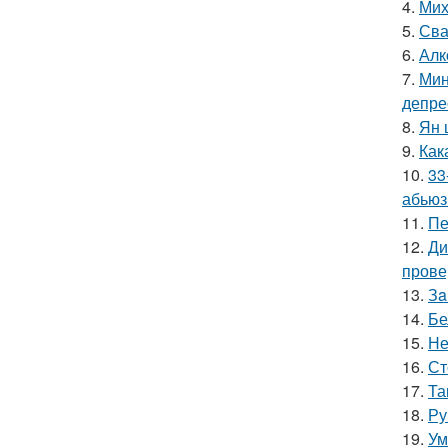
4.
Мих
5.
Сва
6.
Алк
7.
Мин
депре
8.
Ян 
9.
Как
10.
33
абьюз
11.
Пе
12.
Ди
прове
13.
Зa
14.
Бе
15.
Не
16.
Ст
17.
Та
18.
Ру
19.
Ум