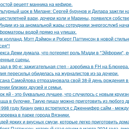
остой рецепт манника на кефире.
льтурный шок в Милане: Сергей бурунов и Дилара зажгли на
шестилетней вари, дочери коли и Марины, появился собстве
Индии из-за аномальной жары сотрудники энергослужб нач
форматоры водой прямо на улицах.
м холланд, Мэтт Дэймон и Роберт Паттинсон в новой стил
сея"!
екса Деми думала, что потеряет роль Мэдди в "Эйфории", е
енные сцены.
зад в 90-е: зажигательная степ - аэробика в FH на Блюхера.
ия пересильд обиделась на журналистов из-за дочери.
сана Самойлова отпраздновала свой 38-й день рождения в
ении близких друзей и семьи.
ок яй - это буквально лучшее, что случилось с новым круиз
цца в булочке. Такую пиццу можно приготовить из любого д
1998 году Киану ривз встретился с Дженнифер сайм - между 
зоревка в парке города Вязники.
идей ярких и вкусных смузи, которые легко приготовить дома
берт Паттинсон, который стал отцом в марте 2024 года, вм