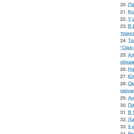
20.
Пр
21.
Ку
22.
У 
23.
В 
транс
24.
То
"Одис
25.
Ал
обнаж
26.
На
27.
Юл
28.
Ок
окруж
29.
Ан
30.
Пи
31.
В 
32.
Ла
33.
5 
34.
Ро