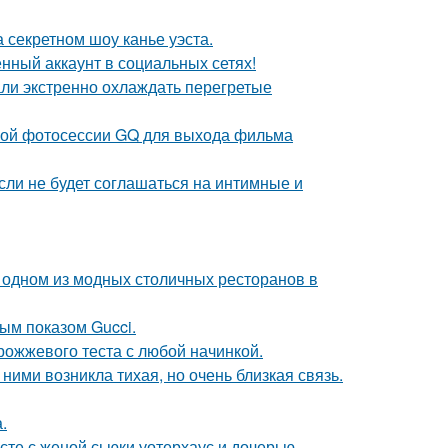
 секретном шоу канье уэста.
нный аккаунт в социальных сетях!
али экстренно охлаждать перегретые
ьной фотосессии GQ для выхода фильма
сли не будет соглашаться на интимные и
 одном из модных столичных ресторанов в
ным показом Gucci.
рожжевого теста с любой начинкой.
ними возникла тихая, но очень близкая связь.
.
есте с женой сьюки уотерхаус и дочерью