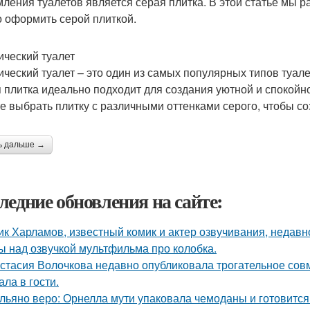
ления туалетов является серая плитка. В этой статье мы р
 оформить серой плиткой.
ический туалет
ический туалет – это один из самых популярных типов туал
 плитка идеально подходит для создания уютной и спокойн
е выбрать плитку с различными оттенками серого, чтобы с
ь дальше →
ледние обновления на сайте:
ик Харламов, известный комик и актер озвучивания, недавн
ы над озвучкой мультфильма про колобка.
стасия Волочкова недавно опубликовала трогательное совм
ала в гости.
льяно веро: Орнелла мути упаковала чемоданы и готовится