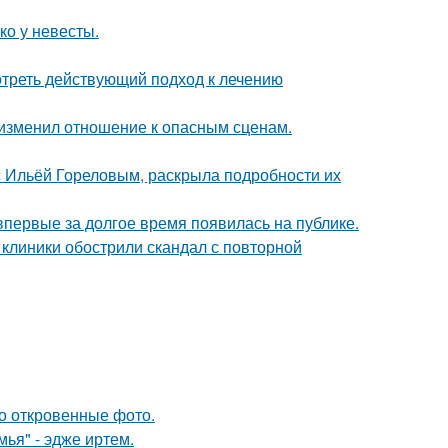
ко у невесты.
треть действующий подход к лечению
у изменил отношение к опасным сценам.
 с Ильёй Гореловым, раскрыла подробности их
 впервые за долгое время появилась на публике.
 клиники обострили скандал с повторной
о откровенные фото.
ья" - эдже иртем.