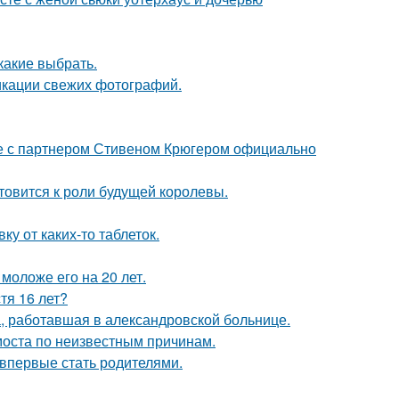
какие выбрать.
икации свежих фотографий.
те с партнером Стивеном Крюгером официально
отовится к роли будущей королевы.
у от каких-то таблеток.
моложе его на 20 лет.
тя 16 лет?
а, работавшая в александровской больнице.
моста по неизвестным причинам.
впервые стать родителями.