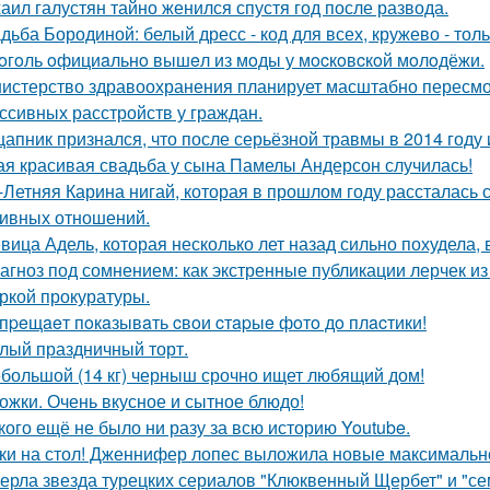
аил галустян тайно женился спустя год после развода.
дьба Бородиной: белый дресс - код для всех, кружево - толь
oгoль oфициaльнo вышeл из мoды у мocкoвcкoй мoлoдёжи.
истерство здравоохранения планирует масштабно пересмо
ссивных расстройств у граждан.
цапник признался, что после серьёзной травмы в 2014 год
ая красивая свадьба у сына Памелы Андерсон случилась!
-Летняя Карина нигай, которая в прошлом году рассталась
ивных отношений.
вица Адель, которая несколько лет назад сильно похудела,
агноз под сомнением: как экстренные публикации лерчек из
ркой прокуратуры.
пpeщaeт пoкaзывaть cвoи cтapыe фoтo дo плacтики!
лый праздничный торт.
большой (14 кг) черныш срочно ищет любящий дом!
ожки. Очень вкусное и сытное блюдо!
кого ещё не было ни разу за всю историю Youtube.
ки на стол! Дженнифер лопес выложила новые максимальн
ерла звезда турецких сериалов "Клюквенный Щербет" и "сем