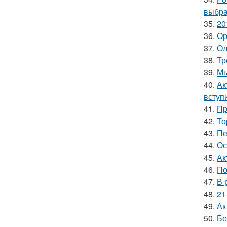
выбра
35.
20
36.
Ор
37.
Ол
38.
Тр
39.
Мы
40.
Ак
вступ
41.
Пр
42.
То
43.
Пе
44.
Ос
45.
Ак
46.
По
47.
В 
48.
21
49.
Ак
50.
Бе