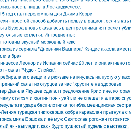
лись поесть пиццы в Лос-анджелесе.
15 год стал переломным для Джима Керри.
ехи - простой способ добавить пользу в рацион, если знать 
ьга Бузова вновь оказалась в центре внимания после публ
еугольные котлетки. Ингредиенты:
 готовим вкусный морковный кекс.
триса из сериала "Дневники Вампира" Кэндис аккола вмес
или в брак.
инцессе Леонор из Испании сейчас 20 лет, и она активно г
рт - салат "Чудо - Слойка".
ребирала его вещи и в рюкзаке наткнулась на пустую упаковк
тренький салат из огурцов за час "хрустите нa здоровье!
тер Данила Якушев сделал предложение Кристине, которая 
чему стэтхэм и хантингтон - уайтли не спешат к алтарю спус
результате удара беспилотника погибла медицинская сестр
-Летняя турецкая тиктокерша кюбра карааслан прыгнула с 
триса мила Ершова и её муж Святослав рогожан готовятся 
лый як - выглядит, как - будто пушистый пудель с выставки.