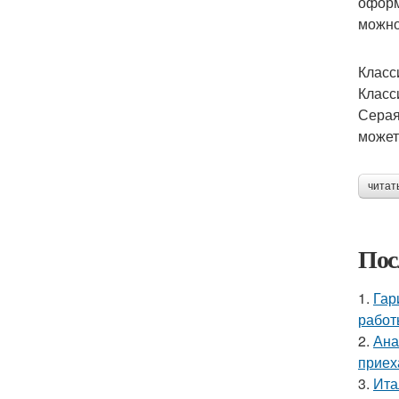
оформ
можно
Класс
Класс
Серая
может
читат
Пос
1.
Гар
работ
2.
Ана
приех
3.
Ита