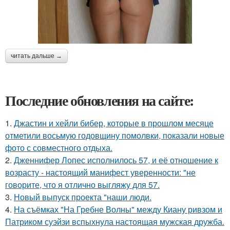
читать дальше →
Последние обновления на сайте:
1.
Джастин и хейли бибер, которые в прошлом месяце
отметили восьмую годовщину помолвки, показали новые
фото с совместного отдыха.
2.
Дженнифер Лопес исполнилось 57, и её отношение к
возрасту - настоящий манифест уверенности: "не
говорите, что я отлично выгляжу для 57.
3.
Новый выпуск проекта "наши люди.
4.
На съёмках "На Гребне Волны" между Киану ривзом и
Патриком суэйзи вспыхнула настоящая мужская дружба.