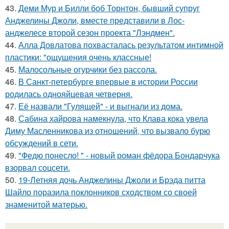
43.
Деми Мур и Билли боб Торнтон, бывший супруг
Анджелины Джоли, вместе представили в Лос-
анджелесе второй сезон проекта "Лэндмен".
44.
Алла Довлатова похвасталась результатом интимной
пластики: "ощущения очень классные!
45.
Малосольные огурчики без рассола.
46.
В Санкт-петербурге впервые в истории России
родилась однояйцевая четверня.
47.
Её назвали "Гулящей" - и выгнали из дома.
48.
Сабина хайрова намекнула, что Клава кока увела
Диму Масленникова из отношений, что вызвало бурю
обсуждений в сети.
49.
"Федю понесло! " - новый роман фёдора Бондарчука
взорвал соцсети.
50.
19-Летняя дочь Анджелины Джоли и Брэда питта
Шайло поразила поклонников сходством со своей
знаменитой матерью.