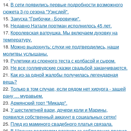
14.
В сети появились первые подробности возможного
сюжета 3-го сезона "Уэнсдей".
15.
Закуска "Грибочки - Боровички".
16.
Недавно Натали портман исполнилось 45 лет.
17.
Королевская ватрушка. Мы включаем духовку на
температуру.
18.
Можно выдохнуть: слухи не подтвердились, наши
молитвы услышаны.
19.
Рулетики из слоеного теста с колбасой и сыром.
20.
Не все голливудские сказки свадьбой заканчиваются.
21.
Как из-за одной жалобы получилась легендарная
вещь?
22.
Только в том случае, если рядом нет хирурга - зашей
рану … муравьем.
23.
Армянский торт "Микадо".
24.
У шестилетней вари, дочери коли и Марины,
появился собственный аккаунт в социальных сетях!
25.
Плед из маминого свадебного платья связала.
26.
В Швеции водителям платили за соблюдение правил.