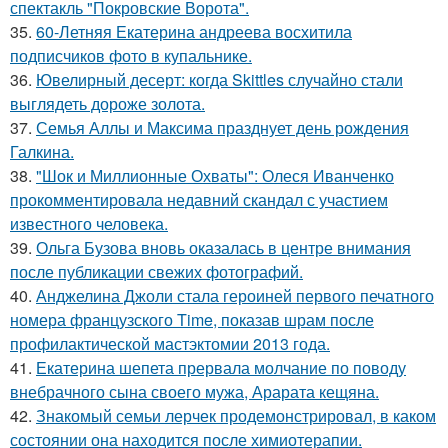
спектакль "Покровские Ворота".
35.
60-Летняя Екатерина андреева восхитила
подписчиков фото в купальнике.
36.
Ювелирный десерт: когда Skittles случайно стали
выглядеть дороже золота.
37.
Семья Аллы и Максима празднует день рождения
Галкина.
38.
"Шок и Миллионные Охваты": Олеся Иванченко
прокомментировала недавний скандал с участием
известного человека.
39.
Ольга Бузова вновь оказалась в центре внимания
после публикации свежих фотографий.
40.
Анджелина Джоли стала героиней первого печатного
номера французского Time, показав шрам после
профилактической мастэктомии 2013 года.
41.
Екатерина шепета прервала молчание по поводу
внебрачного сына своего мужа, Арарата кещяна.
42.
Знакомый семьи лерчек продемонстрировал, в каком
состоянии она находится после химиотерапии.