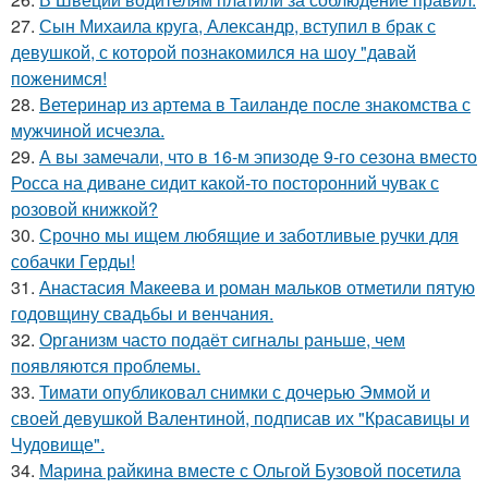
27.
Сын Михаила круга, Александр, вступил в брак с
девушкой, с которой познакомился на шоу "давай
поженимся!
28.
Ветеринар из артема в Таиланде после знакомства с
мужчиной исчезла.
29.
А вы замечали, что в 16-м эпизоде 9-го сезона вместо
Росса на диване сидит какой-то посторонний чувак с
розовой книжкой?
30.
Срочно мы ищем любящие и заботливые ручки для
собачки Герды!
31.
Анастасия Макеева и роман мальков отметили пятую
годовщину свадьбы и венчания.
32.
Организм часто подаёт сигналы раньше, чем
появляются проблемы.
33.
Тимати опубликовал снимки с дочерью Эммой и
своей девушкой Валентиной, подписав их "Красавицы и
Чудовище".
34.
Марина райкина вместе с Ольгой Бузовой посетила