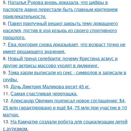
5.
Наталья Рудова вновь доказала, что цифры в
паспорте давно перестали быть главным критерием
привлекательности.
6.
Павел прилучный решил закрыть тему домашнего
насилия, пустив в ход козырь из своего спортивного
прошлого.
7.
Ева лонгория снова доказывает, что возраст точно не
имеет решающего значения.
8.
Новый тренд селебрити: почему Кристина асмус и
другие актрисы массово уходят в диджеинг.
9.
Тома харди выписали из секс - символов и записали в
скуфы.
10.
Дочь Дмитрия Маликова весит 45 кг.
11.
Самая счастливая черепашка.
12.
Александр Овечкин подписал новое соглашение: $4,
25 млн гарантировано и ещё $4, 75 млн при участии в 10
матчах.
13.
На Камчатке создали робота для социализации детей
с аутизмом.