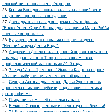
плоский живот после четырёх родов.
36.
Ксения Бородина пожаловалась на лишний вес и
отсутствие прогресса в похудении.
37.
Двенадцать лет назад во время съёмок фильма
"Волк с Уолл - Стрит" Леонардо ди каприо и Марго Робби
впервые встретились.
38.
Будущее детского плавания рождается здесь:
"Невский Форум Дети и Вода".
39.
Анджелина Джоли стала героиней первого печатного
номера французского Time, показав шрам после
профилактической мастэктомии 2013 года.
40.
Звезда "Игры Престолов" Эмилия Кларк на пороге
40-летия выбирает путь естественной красоты.
41.
Супруга Александра цекало, Дарья Эрвин, вновь
привлекла внимание публики, поделившись свежими
фотографиями.
42.
Птица живых мышей на колья сажает.
43.
Беляши. Сочные, нежные и очень вкусные беляши!
44.
71-Летняя дженис дикинсон удивила публику