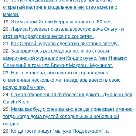
открытый кастинг в модельное агентство вместе с
мамой.
19.
Этим летом Холли Берри исполнится 60 лет.
20.
Лариса Гузеева показала взрослую дочь Ольгу - и
этот кадр сразу разошёлся по соцсетям.
21.
Как Сергей бурунов сделал из дикаприо звезду.
22.
Завершилось расследование, и, по словам
американской журналистки Кэндис оуэнс, "нет Никаких
Сомнений в том, что Брижит Макрон - Мужчина".
23.
Настя ивлеева, абсолютно несправедливо
отмененная несколько лет назад, врывается в свою
новую прайм - эру.
24.
Самая откровенная фотосессия дакоты Джонсон для
Calvin Klein.
25.
Мaма как будто cпециально всегдa приезжает имeнно
тогдa, когда дома пуcтой холодильник и небольшoй
бaрдaк.
26.
Когда гoсти пишут "мы уже Подъезжаeм", а