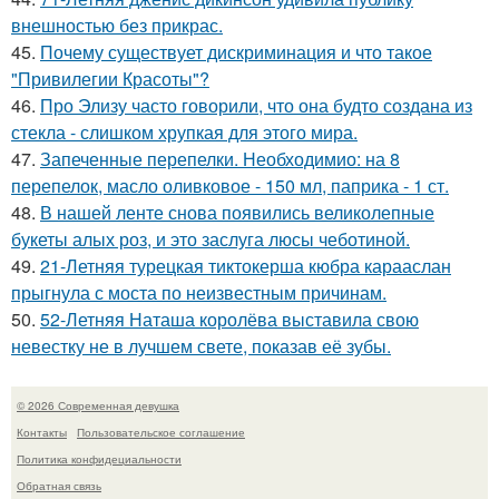
внешностью без прикрас.
45.
Почему существует дискриминация и что такое
"Привилегии Красоты"?
46.
Про Элизу часто говорили, что она будто создана из
стекла - слишком хрупкая для этого мира.
47.
Запеченные перепелки. Необходимио: на 8
перепелок, масло оливковое - 150 мл, паприка - 1 ст.
48.
В нашей ленте снова появились великолепные
букеты алых роз, и это заслуга люсы чеботиной.
49.
21-Летняя турецкая тиктокерша кюбра карааслан
прыгнула с моста по неизвестным причинам.
50.
52-Летняя Наташа королёва выставила свою
невестку не в лучшем свете, показав её зубы.
© 2026 Современная девушка
Контакты
Пользовательское соглашение
Политика конфидециальности
Обратная связь