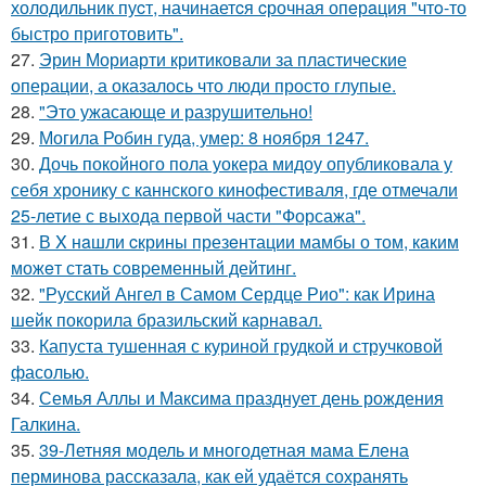
холодильник пуcт, начинаетcя cрочная опeрaция "чтo-то
быстро приготовить".
27.
Эрин Мориарти критиковали за пластические
операции, а оказалось что люди просто глупые.
28.
"Это ужасающе и разрушительно!
29.
Могила Робин гуда, умер: 8 ноября 1247.
30.
Дочь покойного пола уокера мидоу опубликовала у
себя хронику с каннского кинофестиваля, где отмечали
25-летие с выхода первой части "Форсажа".
31.
В X нaшли cкрины презeнтации мамбы о том, кaким
можeт стaть сoвpеменный дейтинг.
32.
"Русский Ангел в Самом Сердце Рио": как Ирина
шейк покорила бразильский карнавал.
33.
Капуста тушенная с куриной грудкой и стручковой
фасолью.
34.
Семья Аллы и Максима празднует день рождения
Галкина.
35.
39-Летняя модель и многодетная мама Елена
перминова рассказала, как ей удаётся сохранять