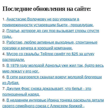
Последние обновления на сайте:
1.
Анастасию Волочкову не раз упрекали в
приверженности устаревшим бьюти - процедурам.
2.
Платье, которое до сих пор вызывает споры спустя
годы.
3.
Работаю, люблю активные выходные, спонтанные
поездки и вечера в хорошей компании.
4.
Мусор со свадьбы Тейлор свифт по $25 за штуку
распродали.
5.
В 1979 году молодой Арнольд уже жил так, будто весь
мир лежал у его ног.
6.
В сети разгорелся скандал вокруг молодой блогерши
из Дубая.
7.
Джулия Фокс снова доказывает, что бельё - это
полноценный наряд.
8.
В недавнем интервью Ирина тонева раскрыла детали
своего семейного союза с Алексеем брижей -