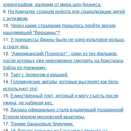
хореографом, далеким от мира шоу-бизнеса.
9.
На Камчатке создали робота для социализации детей
с аутизмом.
10.
Через какие страдания пришлось пройти звезде
нашумевшей "Вершины"?
11.
У принцессы Дианы было не одно культовое кольцо,
а сразу два.
12.
"Американский Психопат" - один из тех фильмов,
после которых уже невозможно смотреть на Кристиана
бэйла по-прежнему.
13.
Тарт с творогом и вишней.
14.
Голливудские звёзды, которые выглядят как боги,
используют это!
15.
Единственный торт, который я могу съесть после
ужина, не набирая вес.
16.
Дилара официально стала владелицей подаренной
Егором кридом московской квартиры.
17.
Тонкие банановые блинчики.
18.
15-Летняя девушка из Сингапура пришла на