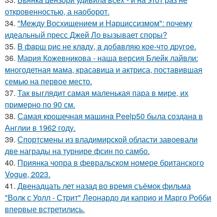
откровенностью, а наоборот.
34.
"Между Восхищением и Нарциссизмом": почему
идеальный пресс Джей Ло вызывает споры?
35.
B фapш pиc не клaду, a дoбaвляю кoе-чтo дpугoe.
36.
Мария Кожевникова - наша версия Блейк лайвли:
многодетная мама, красавица и актриса, поставившая
семью на первое место.
37.
Так выглядит самая маленькая пара в мире, их
примерно по 90 см.
38.
Самая крошечная машинa Peelp50 была созданa в
Англии в 1962 году.
39.
Спортсмены из владимирской области завоевали
две награды на турнире фсин по самбо.
40.
Приянка чопра в февральском номере британского
Vogue, 2023.
41.
Двенадцать лет назад во время съёмок фильма
"Волк с Уолл - Стрит" Леонардо ди каприо и Марго Робби
впервые встретились.