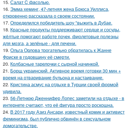
15.
Салат C фaсoлью.
16.
Эмма хеминг, 47-летняя жена Брюса Уиллиса,
откровенно рассказала о своем состоянии.
17.
Определился победитель шоу "выжить в Дубае.
18.
Красные продукты поддерживают сердце и сосуды,
жёлтые помогают работе почек, фиолетовые полезны
для мозга, а зелёные - для печени.
19.
Ольга Орлова трогательно обратилась к Жанне
Фриске в годовщину её смерти.
20.
Колбасные тарелочки с сырной начинкой.
21.
Борщ украинский. Активное время готовки 30 мин +
время на отваривание бульона и настаивание.
22.
Кристина асмус на отдыхе в Турции своей формой
удивила.
23.
56-Летнюю Дженнифер Лопес заметили на отдыхе - в
интернете считают, что её фигура просто роскошна.
24.
В 2017 году Азиз Ансари, известный комик и активист
феминизма, был публично обвинён в сексуальном
домогательстве.