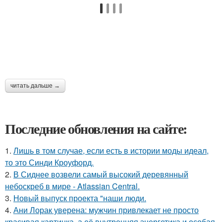
читать дальше →
Последние обновления на сайте:
1.
Лишь в том случае, если есть в истории моды идеал,
то это Синди Кроуфорд.
2.
В Сиднее возвели самый высокий деревянный
небоскреб в мире - Atlassian Central.
3.
Новый выпуск проекта "наши люди.
4.
Ани Лорак уверена: мужчин привлекает не просто
красивая картинка, а её внутренняя энергетика и особая,