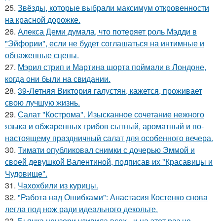
25.
Звёзды, которые выбрали максимум откровенности
на красной дорожке.
26.
Алекса Деми думала, что потеряет роль Мэдди в
"Эйфории", если не будет соглашаться на интимные и
обнаженные сцены.
27.
Мэрил стрип и Мартина шорта поймали в Лондоне,
когда они были на свидании.
28.
39-Летняя Виктория галустян, кажется, проживает
свою лучшую жизнь.
29.
Салат "Кострома". Изысканное сочетание нежного
языка и обжаренных грибов сытный, ароматный и по-
настоящему праздничный салат для особенного вечера.
30.
Тимати опубликовал снимки с дочерью Эммой и
своей девушкой Валентиной, подписав их "Красавицы и
Чудовище".
31.
Чахохбили из курицы.
32.
"Работа над Ошибками": Анастасия Костенко снова
легла под нож ради идеального декольте.
33.
Бьянка цензори удивила всех - и на этот раз не