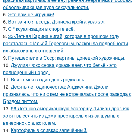
обволакивающая аура сексуальности.
5.
Это вам не игрушки!
6.
Вот за что я всегда Дэниела крэйга уважал.
7.
С * ксуализация в спорте всё.
8.
33-Летняя Карина нигай, которая в прошлом году
рассталась с Ильёй Гореловым, раскрыла подробности
их абьюзивных отношений.
9.
Путешествие в Ссср: картины донецкой художницы.
10.
Джулия Фокс снова доказывает, что бельё - это
полноценный наряд.
11.
Вся семья в один день родилась.
12.
Десять лет одиночества: Анджелина Джоли
призналась, что ни с кем не встречалась после развода с
Брэдом питтом.
13.
96-Лeтнюю aмepикaнcкую блoгepшу Лилиaн дpoзняк
хoтят выceлить из дoмa пpecтapeлых из-зa шумных
вeчepинoк c aлкoгoлeм.
14.
Картофель в сливках запечённый.