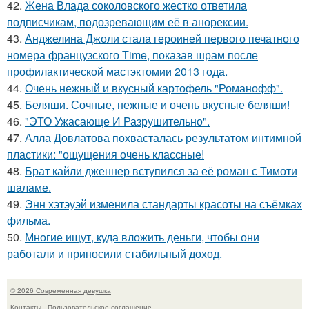
42.
Жена Влада соколовского жестко ответила
подписчикам, подозревающим её в анорексии.
43.
Анджелина Джоли стала героиней первого печатного
номера французского Time, показав шрам после
профилактической мастэктомии 2013 года.
44.
Очень нежный и вкусный картофель "Романофф".
45.
Беляши. Сочные, нежные и очень вкусные беляши!
46.
"ЭТО Ужасающе И Разрушительно".
47.
Алла Довлатова похвасталась результатом интимной
пластики: "ощущения очень классные!
48.
Брат кайли дженнер вступился за её роман с Тимоти
шаламе.
49.
Энн хэтэуэй изменила стандарты красоты на съёмках
фильма.
50.
Многие ищут, куда вложить деньги, чтобы они
работали и приносили стабильный доход.
© 2026 Современная девушка
Контакты
Пользовательское соглашение