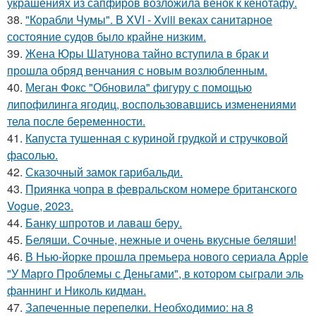
украшениях из сапфиров возложила венок к кенотафу.
38.
"Корабли Чумы". В XVI - Xviii веках санитарное
состояние судов было крайне низким.
39.
Жена Юры Шатунова тайно вступила в брак и
прошла обряд венчания с новым возлюбленным.
40.
Меган Фокс "Обновила" фигуру с помощью
липофилинга ягодиц, воспользовавшись изменениями
тела после беременности.
41.
Капуста тушенная с куриной грудкой и стручковой
фасолью.
42.
Сказочный замок гарибальди.
43.
Приянка чопра в февральском номере британского
Vogue, 2023.
44.
Банку шпротов и лаваш беру.
45.
Беляши. Сочные, нежные и очень вкусные беляши!
46.
В Нью-йорке прошла премьера нового сериала Apple
"У Марго Проблемы с Деньгами", в котором сыграли эль
фаннинг и Николь кидман.
47.
Запеченные перепелки. Необходимио: на 8