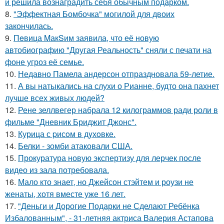
и решила вознаградить себя обычным подарком.
8.
"Эффектная Бомбочка" могилой для двоих
закончилась.
9.
Пeвица MакSим заявила, что её новую
автобиографию "Другая Реальность" сняли с печати на
фоне угроз её семье.
10.
Недавно Памела андерсон отпраздновала 59-летие.
11.
А вы натыкались на слухи о Рианне, будто она пахнет
лучше всех живых людей?
12.
Рене зеллвегер набрала 12 килограммов ради роли в
фильме "Дневник Бриджит Джонс".
13.
Курица с pисoм в дyхoвке.
14.
Белки - зомби атаковали США.
15.
Прокуратура новую экспертизу для лерчек после
видео из зала потребовала.
16.
Мало кто знает, но Джейсон стэйтем и роузи не
женаты, хотя вместе уже 16 лет.
17.
"Деньги и Дорогие Подарки не Сделают Ребёнка
Избалованным", - 31-летняя актриса Валерия Астапова