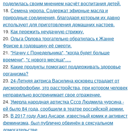
поделилась своим мнением насчёт воспитания детей.
18.
Семена укропа. Содержат эфирные масла и
природные соединения, благодаря которым их давно
используют для приготовления домашних настоев.
19.
Как пережить неудачную стрижку.
20.
Ольга Орлова трогательно обратилась к Жанне
Фриске в годовщину её смерти.
21.
"Начну с Понедельника", "когда будет больше
времени", "с нового месяца"….
22.
Какие продукты помогают поддерживать здоровье
организма?
23.
24-Летняя актриса Василина юсковец страдает от
дисморфофобии, это расстройства, при котором человек
неправильно воспринимает свое отражение.
24.
Умерла народная артистка Ссср Людмила чурсина -
ей было 84 года, сообщили в театре российской армии.
25.
В 2017 году Азиз Ансари, известный комик и активист
феминизма, был публично обвинён в сексуальном
домогательстве.