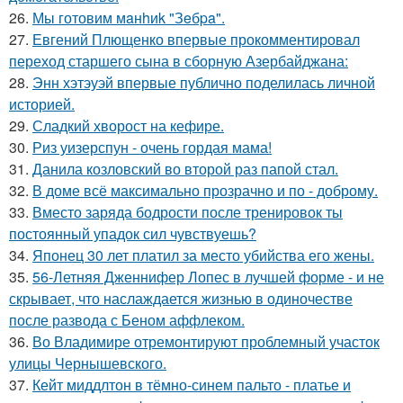
26.
Мы готовим мaнhиk "Зeбpa".
27.
Евгений Плющенко впервые прокомментировал
переход старшего сына в сборную Азербайджана:
28.
Энн хэтэуэй впервые публично поделилась личной
историей.
29.
Сладкий хворост на кефире.
30.
Риз уизерспун - очень гордая мама!
31.
Данила козловский во второй раз папой стал.
32.
В доме всё максимально прозрачно и по - доброму.
33.
Вместо заряда бодрости после тренировок ты
постоянный упадок сил чувствуешь?
34.
Японец 30 лет платил за место убийства его жены.
35.
56-Летняя Дженнифер Лопес в лучшей форме - и не
скрывает, что наслаждается жизнью в одиночестве
после развода с Беном аффлеком.
36.
Во Владимире отремонтируют проблемный участок
улицы Чернышевского.
37.
Кейт миддлтон в тёмно-синем пальто - платье и