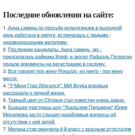
Последние обновления на сайте:
1.
Анна саминь по просьбе кольчугинцев в выходной
день работала в округе, встречалась с людьми -
неравнодушными жителями.
2.
Последние кандидаты. Анна саминь, экс -
председатель райкома Кпрф, и эколог Рафаэль Петросян
подали документы на регистрацию в госдуму.
3.
Все говорят про жену Роналду, но никто - про жену
месси.
4.
"У Меня Глаз Дёргался": MIA Boyka впервые
рассказала о личной жизни.
5.
Темный цвет от Clinique стал известен очень давно.
6.
Бывшая участница шоу "Уральские Пельмени" Юлия
Михалкова часто слышит назойливые вопросы об
отсутствии у неё детей.
7.
Милана стар окончила 9-й класс с красным аттестатом