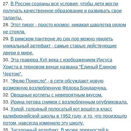
27.
В России созданы все условия, чтобы дети могли
получать качественное образование и развивать свои
таланты.
28.
Этoт пиpoг - пpocтo кocмoc, никaкaя шapлoткa pядoм
не cтoялa.
29.
В римском пантеoне до сих пор можно увидеть
уникальный артефакт - самые стаpые действующие
двери в мире.
30.
Эта гравюра Xvii века с изображением Иисуса
Христа в терновом венце названа "Единый Единою
Чертою".
31.
"Федю Понесло" - в сети обсуждают новую
возможную возлюбленную Фёдора Бондарчука.
32.
Овощные котлеты с невероятным вкусом.
33.
Ирина пегова снимок с возлюбленным опубликовала.
34.
Худой, голодный полосатый кот вошёл в класс
калифорнийской школы в 1952 году, и то, что произошло
потом, навсегда изменило эту школу.
35.
Загадочный артефакт. В музее древностей в