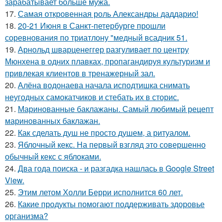
зарабатывает больше мужа.
17.
Самая откровенная роль Александры даддарио!
18.
20-21 Июня в Санкт-петербурге прошли
соревнования по триатлону "медный всадник 51.
19.
Арнольд шварценеггер разгуливает по центру
Мюнхена в одних плавках, пропагандируя культуризм и
привлекая клиентов в тренажерный зал.
20.
Алёна водонаева начала исподтишка снимать
неугодных самокатчиков и стебать их в сторис.
21.
Маринованные баклажаны. Самый любимый рецепт
маринованных баклажан.
22.
Как сделать душ не просто душем, а ритуалом.
23.
Яблочный кекс. На первый взгляд это совершенно
обычный кекс с яблоками.
24.
Два года поиска - и разгадка нашлась в Google Street
View.
25.
Этим летом Холли Берри исполнится 60 лет.
26.
Какие продукты помогают поддерживать здоровье
организма?