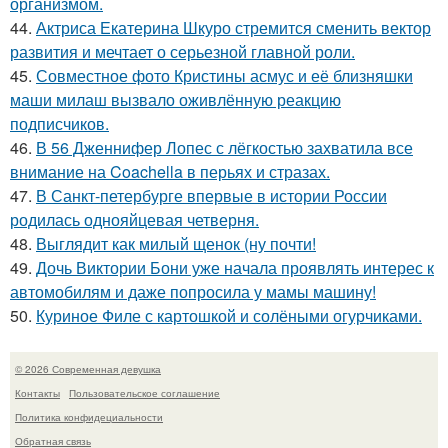
организмом.
44.
Актриса Екатерина Шкуро стремится сменить вектор
развития и мечтает о серьезной главной роли.
45.
Совместное фото Кристины асмус и её близняшки
маши милаш вызвало оживлённую реакцию
подписчиков.
46.
В 56 Дженнифер Лопес с лёгкостью захватила все
внимание на Coachella в перьях и стразах.
47.
В Санкт-петербурге впервые в истории России
родилась однояйцевая четверня.
48.
Выглядит как милый щенок (ну почти!
49.
Дочь Виктории Бони уже начала проявлять интерес к
автомобилям и даже попросила у мамы машину!
50.
Куриное Филе с картошкой и солёными огурчиками.
© 2026 Современная девушка
Контакты
Пользовательское соглашение
Политика конфидециальности
Обратная связь