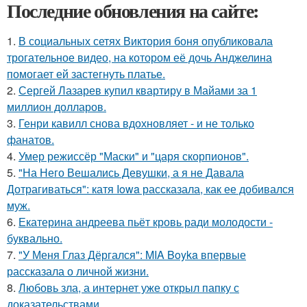
Последние обновления на сайте:
1.
В социальных сетях Виктория боня опубликовала
трогательное видео, на котором её дочь Анджелина
помогает ей застегнуть платье.
2.
Сергей Лазарев купил квартиру в Майами за 1
миллион долларов.
3.
Генри кавилл снова вдохновляет - и не только
фанатов.
4.
Умер режиссёр "Маски" и "царя скорпионов".
5.
"На Него Вешались Девушки, а я не Давала
Дотрагиваться": катя Iowa рассказала, как ее добивался
муж.
6.
Екатерина андреева пьёт кровь ради молодости -
буквально.
7.
"У Меня Глаз Дёргался": MIA Boyka впервые
рассказала о личной жизни.
8.
Любовь зла, а интернет уже открыл папку с
доказательствами.