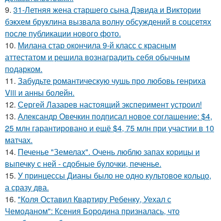
9.
31-Летняя жена старшего сына Дэвида и Виктории
бэкхем бруклина вызвала волну обсуждений в соцсетях
после публикации нового фото.
10.
Милана стар окончила 9-й класс с красным
аттестатом и решила вознаградить себя обычным
подарком.
11.
Забудьте романтическую чушь про любовь генриха
Viii и анны болейн.
12.
Сергей Лазарев настоящий эксперимент устроил!
13.
Александр Овечкин подписал новое соглашение: $4,
25 млн гарантировано и ещё $4, 75 млн при участии в 10
матчах.
14.
Печенье "Земелах". Очень люблю запах корицы и
выпечку с ней - сдобные булочки, печенье.
15.
У принцессы Дианы было не одно культовое кольцо,
а сразу два.
16.
"Коля Оставил Квартиру Ребенку, Уехал с
Чемоданом": Ксения Бородина призналась, что