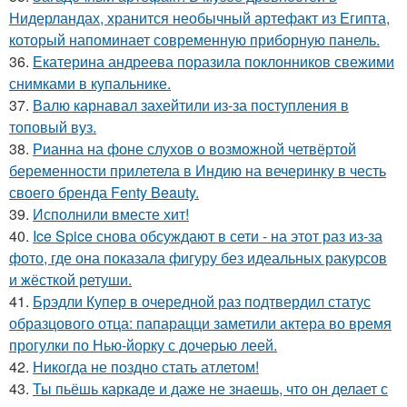
Нидерландах, хранится необычный артефакт из Египта,
который напоминает современную приборную панель.
36.
Екатерина андреева поразила поклонников свежими
снимками в купальнике.
37.
Валю карнавал захейтили из-за поступления в
топовый вуз.
38.
Рианна на фоне слухов о возможной четвёртой
беременности прилетела в Индию на вечеринку в честь
своего бренда Fenty Beauty.
39.
Исполнили вместе хит!
40.
Ice Spice снова обсуждают в сети - на этот раз из-за
фото, где она показала фигуру без идеальных ракурсов
и жёсткой ретуши.
41.
Брэдли Купер в очередной раз подтвердил статус
образцового отца: папарацци заметили актера во время
прогулки по Нью-йорку с дочерью леей.
42.
Никогда не поздно стать атлетом!
43.
Ты пьёшь каркаде и даже не знаешь, что он делает с