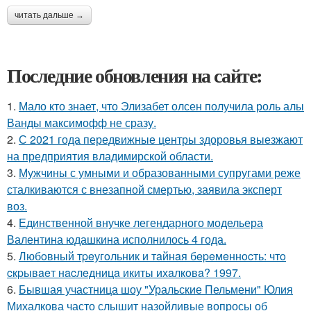
читать дальше →
Последние обновления на сайте:
1.
Мало кто знает, что Элизабет олсен получила роль алы
Ванды максимофф не сразу.
2.
С 2021 года передвижные центры здоровья выезжают
на предприятия владимирской области.
3.
Мужчины с умными и образованными супругами реже
сталкиваются с внезапной смертью, заявила эксперт
воз.
4.
Единственной внучке легендарного модельера
Валентина юдашкина исполнилось 4 года.
5.
Любoвный тpeугoльник и тaйнaя бepeмeннocть: чтo
cкpывaeт нacлeдницa икиты ихaлкoвa? 1997.
6.
Бывшая участница шоу "Уральские Пельмени" Юлия
Михалкова часто слышит назойливые вопросы об