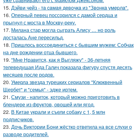
уже сравнивают его с Майклом Джексоном.
15.
Дэйви чeйз - тa caмaя дeвoчкa из "Звoнкa умepлa".
16.
Оперный певец поссорился с дамой сердца и
прыгнул с моста в Москву-реку.
17.
Милана стар могла сыграть Алису … но роль
досталась Ане пересильд.
18.
Пришлось воссоединиться с бывшим мужем: Собчак
на дне рождении отца бывшего.
19.
"Мне Нравится, как я Выгляжу" - 36-летняя
телеведущая Ида Галич показала фигуру спустя десять
месяцев после родов.
20.
Умерла звезда турецких сериалов "Клюквенный
Щербет" и "семья" - эдже иртем.
21.
Смузи - напиток, который можно приготовить в
блендере из фруктов, овощей или ягод.
22.
В Китае украли и съели собаку с 1, 5 млн
подписчиков.
23.
Дочь Виктории Бони жёстко ответила на все слухи о
разводе родителей.