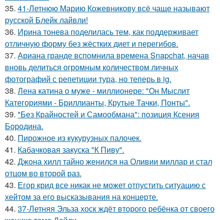
35.
41-Летнюю Марию Кожевникову всё чаще называют
русской Блейк лайвли!
36.
Ирина тонева поделилась тем, как поддерживает
отличную форму без жёстких диет и перегибов.
37.
Ариана гранде вспомнила времена Snapchat, начав
вновь делиться огромным количеством личных
фотографий с репетиции тура, но теперь в ig.
38.
Лена катина о муже - миллионере: "Он Мыслит
Категориями - Бриллианты, Крутые Тачки, Понты".
39.
"Без Крайностей и Самообмана": позиция Ксения
Бородина.
40.
Пирожное из кукурузных палочек.
41.
Кабачковая закуска "К Пиву".
42.
Джона хилл тайно женился на Оливии миллар и стал
отцом во второй раз.
43.
Егор крид все никак не может отпустить ситуацию с
хейтом за его высказывания на концерте.
44.
37-Летняя Эльза хоск ждёт второго ребёнка от своего