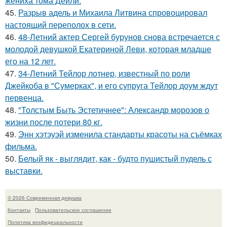
жениха тома Дейли.
45.
Разрыв адель и Михаила Литвина спровоцировал
настоящий переполох в сети.
46.
48-Летний актер Сергей бурунов снова встречается с
молодой девушкой Екатериной Леви, которая младше
его на 12 лет.
47.
34-Летний Тейлор лотнер, известный по роли
Джейкоба в "Сумерках", и его супруга Тейлор доум ждут
первенца.
48.
"Толстым Быть Эстетичнее": Александр морозов о
жизни после потери 80 кг.
49.
Энн хэтэуэй изменила стандарты красоты на съёмках
фильма.
50.
Белый як - выглядит, как - будто пушистый пудель с
выставки.
© 2026 Современная девушка
Контакты
Пользовательское соглашение
Политика конфидециальности