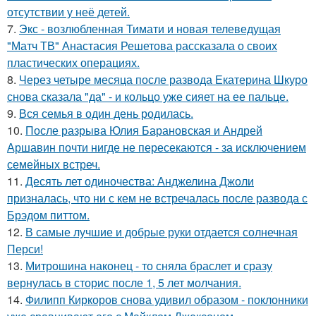
отсутствии у неё детей.
7.
Экс - возлюбленная Тимати и новая телеведущая
"Матч ТВ" Анастасия Решетова рассказала о своих
пластических операциях.
8.
Через четыре месяца после развода Екатерина Шкуро
снова сказала "да" - и кольцо уже сияет на ее пальце.
9.
Вся семья в один день родилась.
10.
После разрыва Юлия Барановская и Андрей
Аршавин почти нигде не пересекаются - за исключением
семейных встреч.
11.
Десять лет одиночества: Анджелина Джоли
призналась, что ни с кем не встречалась после развода с
Брэдом питтом.
12.
В самые лучшие и добрые руки отдается солнечная
Перси!
13.
Митрошина наконец - то сняла браслет и сразу
вернулась в сторис после 1, 5 лет молчания.
14.
Филипп Киркоров снова удивил образом - поклонники