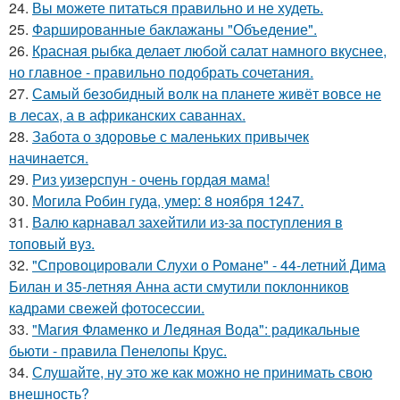
24.
Вы можете питаться правильно и не худеть.
25.
Фаршированные баклажаны "Объедение".
26.
Красная рыбка делает любой салат намного вкуснее,
но главное - правильно подобрать сочетания.
27.
Самый безобидный волк на планете живёт вовсе не
в лесах, а в африканских саваннах.
28.
Забота о здоровье с маленьких привычек
начинается.
29.
Риз уизерспун - очень гордая мама!
30.
Могила Робин гуда, умер: 8 ноября 1247.
31.
Валю карнавал захейтили из-за поступления в
топовый вуз.
32.
"Спровоцировали Слухи о Романе" - 44-летний Дима
Билан и 35-летняя Анна асти смутили поклонников
кадрами свежей фотосессии.
33.
"Магия Фламенко и Ледяная Вода": радикальные
бьюти - правила Пенелопы Крус.
34.
Слушайте, ну это же как можно не принимать свою
внешность?