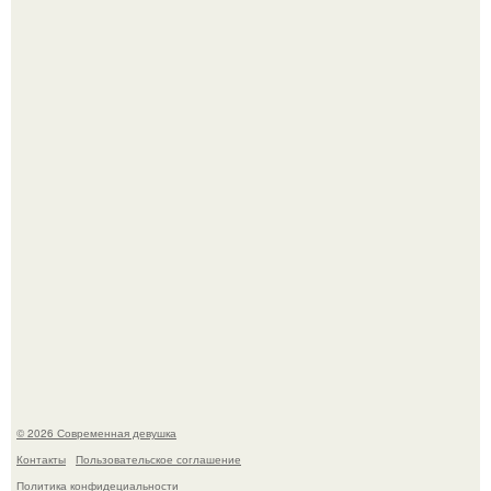
Платье, которое до сих пор вызывает споры спустя годы.
Бывшая актриса для самых взрослых амаранта Хэнк
стала сенатором в Колумбии.
© 2026 Современная девушка
Контакты
Пользовательское соглашение
Политика конфидециальности