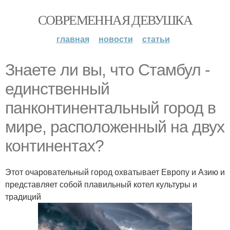
СОВРЕМЕННАЯ ДЕВУШКА
главная
новости
статьи
Знаете ли вы, что Стамбул -
единственный
панконтинентальный город в
мире, расположенный на двух
континентах?
Этот очаровательный город охватывает Европу и Азию и
представляет собой плавильный котел культуры и
традиций