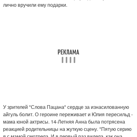
лично вручили ему подарки.
У зрителей "Слова Пацана" сердце за изнасилованную
айгуль болит. О героине переживает и Юлия пересильд -
мама юной актрисы. 14-Летняя Анна была потрясена
реакцией родительницы на жуткую сцену. "Пятую серию
я с мамой смотрела. И в первый раз видела, как она