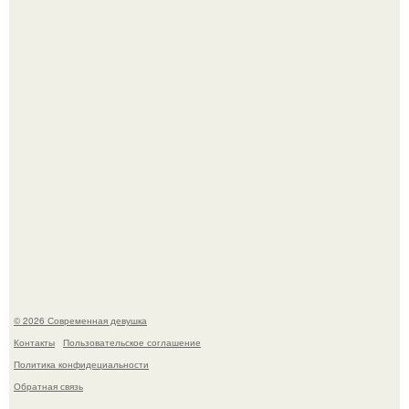
Большинство замечало, что после оргазма мужчина
часто почти сразу теряет возбуждение, тогда как
женщина может дольше сохранять возбуждение.
Платье, которое до сих пор вызывает споры спустя годы.
© 2026 Современная девушка
Контакты
Пользовательское соглашение
Политика конфидециальности
Обратная связь