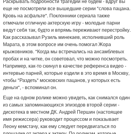
Раскрывать подробности трагедии не будем - вдруг вы
еще не посмотрели все вышедшие серии "слова пацана.
Кровь на асфальте". Поклонники сериала также
отмечали отличную актерскую игру - молодые парни
ведут себя так, будто и впрямь переживают перестройку.
Как рассказывал Рузиль минекаев, исполнивший роль
Марата, в этом вопросе им очень помогал Жора
крыжовников. "Когда мы встречались на ансамблевых
пробах и на читке, он советовал, что можно посмотреть.
Например, как-то скинул в качестве референса видео -
интервью парней, которые ездили в это время в Москву,
чтобы "Раздеть" московских пацанов, у которых есть
деньги", - вспоминал он.
Еще на одном ролике можно увидеть, как снимался один
из самых запоминающихся эпизодов второй серии -
дискотека в местном ДК. Андрей Першин (настоящее
имя режиссера) руководит процессом и показывает
Леону кемстачу, как ему следует передвигаться по
площадке от актера к актеру. По роликам, которые