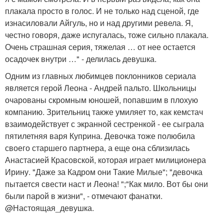
плакала просто в голос. И не только над сценой, где
изнасиловали Айгуль, но и над другими ревела. Я,
честно говоря, даже испугалась, тоже сильно плакала.
Очень страшная серия, тяжелая … от нее остается
осадочек внутри …" - делилась девушка.
Одним из главных любимцев поклонников сериала
является герой Леона - Андрей пальто. Школьницы
очарованы скромным юношей, попавшим в плохую
компанию. Зрительниц также умиляет то, как кемстач
взаимодействует с экранной сестренкой - ее сыграла
пятилетняя варя Куприна. Девочка тоже полюбила
своего старшего партнера, а еще она сблизилась
Анастасией Красовской, которая играет милиционера
Ирину. "Даже за Кадром они Такие Милые"; "девочка
пытается свести наст и Леона! ";"Как мило. Вот бы они
были парой в жизни", - отмечают фанатки.
@Настоящая_девушка.