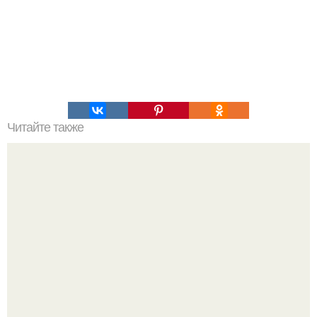
Читайте также
Пп сырники. 5 вкуснейших рецептов сырников для
идеального ПП- завтрака.