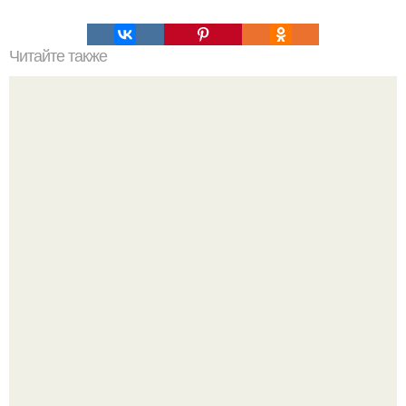
Читайте также
В интернете активно говорят о девушке - гончаре,
которая привлекла внимание людей не только своими
изделиями, но и ярким стилем одежды.