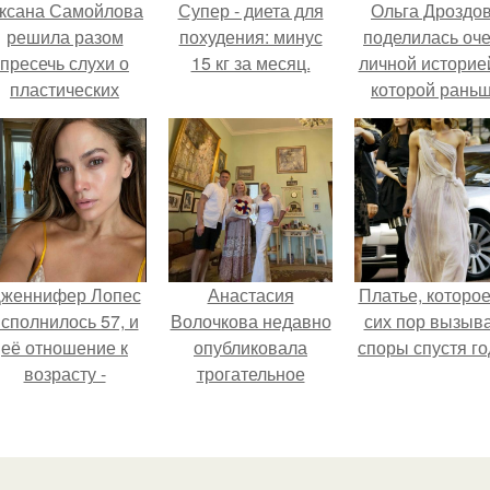
ксана Самойлова
Супер - диета для
Ольга Дроздо
решила разом
похудения: минус
поделилась оч
пресечь слухи о
15 кг за месяц.
личной историей
пластических
которой рань
операциях и
почти не говори
публично
прояснила
ситуацию.
женнифер Лопес
Анастасия
Платье, которое
сполнилось 57, и
Волочкова недавно
сих пор вызыв
её отношение к
опубликовала
споры спустя го
возрасту -
трогательное
настоящий
совместное фото
манифест
со своей мамой, к
уверенности: "не
которой она
говорите, что я
приехала в гости.