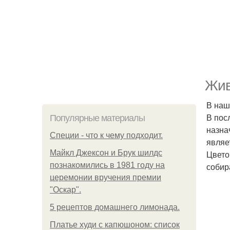
Жив
В наш
В пос
Популярные материалы
назна
Специи - что к чему подходит.
являе
Майкл Джексон и Брук шилдс
Цвето
познакомились в 1981 году на
собир
церемонии вручения премии
"Оскар".
5 рецептов домашнего лимонада.
Платье худи с капюшоном: список