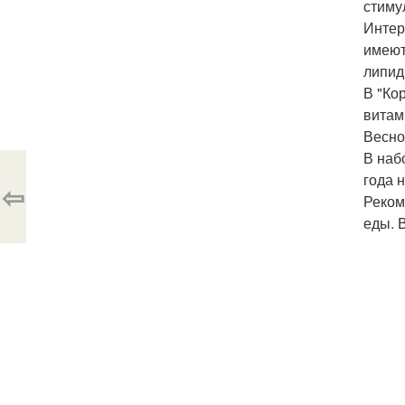
стиму
Интер
имеют
липид
В "Ко
витам
Весно
В наб
года 
⇦
Реком
еды. 