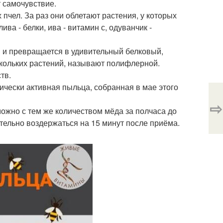
т самочувствие.
пчел. За раз они облетают растения, у которых
а - белки, ива - витамин с, одуванчик -
я и превращается в удивительный белковый,
скольких растений, называют полифлерной.
тв.
чески активная пыльца, собранная в мае этого
⇨
ожно с тем же количеством мёда за полчаса до
ательно воздержаться на 15 минут после приёма.