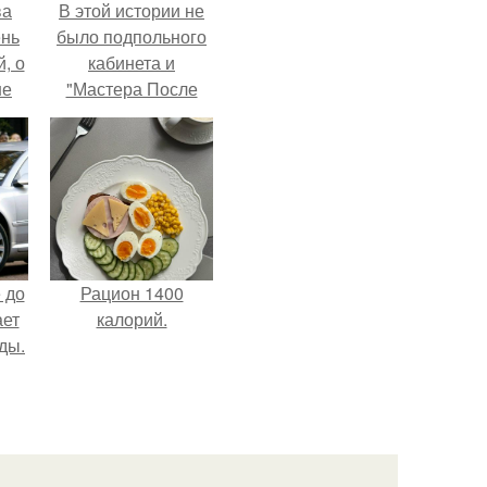
ва
В этой истории не
ень
было подпольного
, о
кабинета и
ше
"Мастера После
ла.
Двухнедельных
Курсов".
 до
Рацион 1400
ает
калорий.
ды.