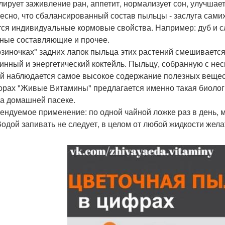
лирует заживление ран, аппетит, нормализует сон, улучшае
есно, что сбалансированный состав пыльцы - заслуга самих 
ся индивидуальные кормовые свойства. Например: дуб и слив
ные составляющие и прочее.
рзиночках" задних лапок пыльца этих растений смешиваетс
инный и энергетический коктейль. Пыльцу, собранную с не
й наблюдается самое высокое содержание полезных вещес
орах "Живые Витамины" предлагается именно такая биологи
на домашней пасеке.
ендуемое применение: по одной чайной ложке раз в день, м
Водой запивать не следует, в целом от любой жидкости жел