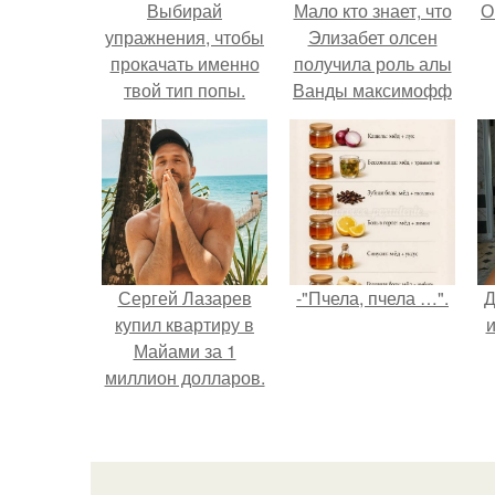
Выбирай
Мало кто знает, что
О
упражнения, чтобы
Элизабет олсен
прокачать именно
получила роль алы
твой тип попы.
Ванды максимофф
не сразу.
Сергей Лазарев
-"Пчела, пчела …".
Д
купил квартиру в
и
Майами за 1
миллион долларов.