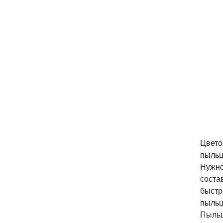
Цвето
пыльц
Нужно
соста
быстр
пыльц
Пыльц