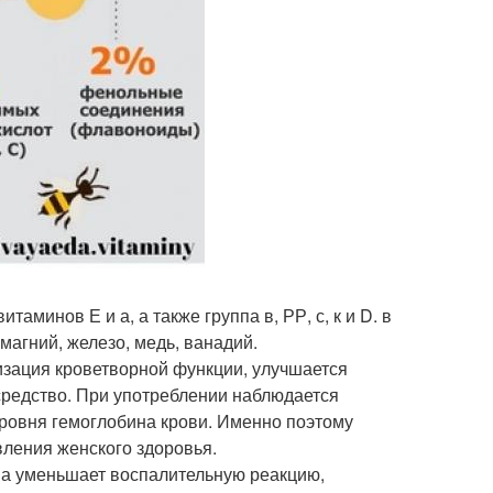
аминов Е и а, а также группа в, РР, с, к и D. в
магний, железо, медь, ванадий.
изация кроветворной функции, улучшается
 средство. При употреблении наблюдается
уровня гемоглобина крови. Именно поэтому
вления женского здоровья.
на уменьшает воспалительную реакцию,