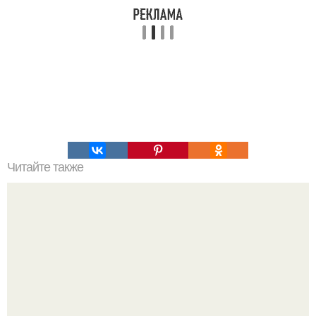
Читайте также
45-Летний рэпер Рэй Джей сделал заявление, от
которого у многих буквально отвисла челюсть.