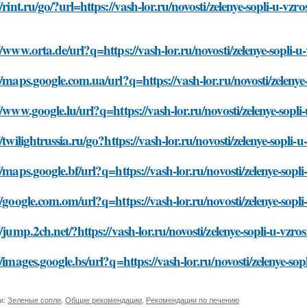
//rint.ru/go/?url=https://vash-lor.ru/novosti/zelenye-sopli-u-vzr
//www.orta.de/url?q=https://vash-lor.ru/novosti/zelenye-sopli-
//maps.google.com.ua/url?q=https://vash-lor.ru/novosti/zelenye
//www.google.lu/url?q=https://vash-lor.ru/novosti/zelenye-sopli
//twilightrussia.ru/go?https://vash-lor.ru/novosti/zelenye-sopli
//maps.google.bf/url?q=https://vash-lor.ru/novosti/zelenye-sopl
//google.com.om/url?q=https://vash-lor.ru/novosti/zelenye-sopl
//jump.2ch.net/?https://vash-lor.ru/novosti/zelenye-sopli-u-vzr
//images.google.bs/url?q=https://vash-lor.ru/novosti/zelenye-so
и:
Зеленые сопли
,
Общие рекомендации
,
Рекомендации по лечению