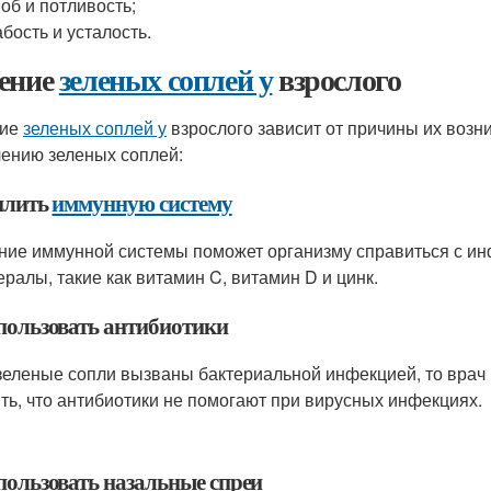
об и потливость;
бость и усталость.
ение
зеленых соплей у
взрослого
ние
зеленых соплей у
взрослого зависит от причины их воз
чению зеленых соплей:
силить
иммунную систему
ние иммунной системы поможет организму справиться с ин
ералы, такие как витамин C, витамин D и цинк.
спользовать антибиотики
зеленые сопли вызваны бактериальной инфекцией, то врач 
ть, что антибиотики не помогают при вирусных инфекциях.
спользовать назальные спреи