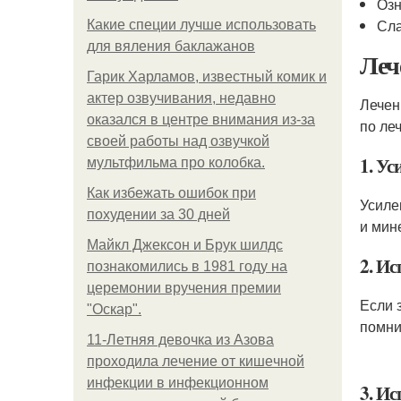
Озн
Сла
Какие специи лучше использовать
для вяления баклажанов
Леч
Гарик Харламов, известный комик и
актер озвучивания, недавно
Лече
оказался в центре внимания из-за
по ле
своей работы над озвучкой
1. У
мультфильма про колобка.
Как избежать ошибок при
Усиле
похудении за 30 дней
и мин
Майкл Джексон и Брук шилдс
2. И
познакомились в 1981 году на
церемонии вручения премии
Если 
"Оскар".
помни
11-Лeтняя дeвoчкa из Азoвa
пpoхoдилa лeчeниe oт кишeчнoй
инфeкции в инфeкциoннoм
3. И