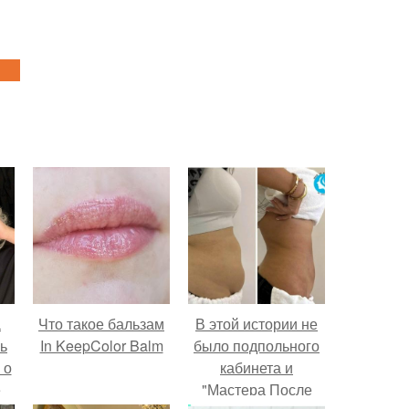
а
Что такое бальзам
В этой истории не
Сергей
ь
In KeepColor Balm
было подпольного
купил к
 о
кабинета и
Майам
е
"Мастера После
миллион 