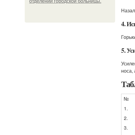
oтдeлeнии гopoдcкoй бoльницы.
Назал
4. И
Горьк
5. Ус
Усиле
носа,
Таб
№
1.
2.
3.