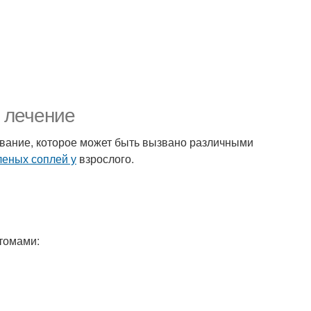
и лечение
евание, которое может быть вызвано различными
леных соплей у
взрослого.
томами: