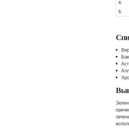
4.
5.
Спи
Вир
Бак
Аст
Алл
Хро
Выв
Зелен
причи
лечен
испол