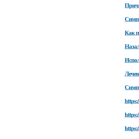
Причи
Симпт
Как п
Назал
Испол
Лечен
Симпт
https:
https:
https: