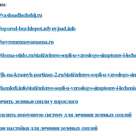
ки:
//vashsadluchshij.ru
//ogorod-bez-hlopot.zelynyjsad.info
://sovremennayamama.ru
//doma-otido.ru/stati/zelenye-sopli-u-vzroslogo-simptomy-i-lech
//jk-na-krasnyh-partizan-2.ru/stati/zelenye-sopli-u-vzroslogo-s
//iamledi.info/stati/zelenye-sopli-u-vzroslogo-simptomy-i-lecheni
ечить зеленые сопли у взрослого
силить иммунную систему для лечения зеленых соплей
ие настойки для лечения зеленых соплей