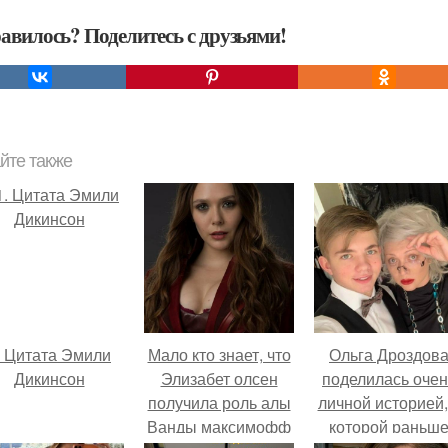
авилось? Поделитесь с друзьями!
йте также
. Цитата Эмили
Мало кто знает, что
Ольга Дроздов
Дикинсон
Элизабет олсен
поделилась очен
получила роль алы
личной историей,
Ванды максимофф
которой раньш