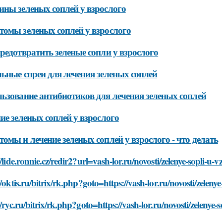
ны зеленых соплей у взрослого
омы зеленых соплей у взрослого
редотвратить зеленые сопли у взрослого
ьные спреи для лечения зеленых соплей
ьзование антибиотиков для лечения зеленых соплей
ие зеленых соплей у взрослого
омы и лечение зеленых соплей у взрослого - что делать
//lide.ronnie.cz/redir2?url=vash-lor.ru/novosti/zelenye-sopli-u-
//oktis.ru/bitrix/rk.php?goto=https://vash-lor.ru/novosti/zeleny
//ryc.ru/bitrix/rk.php?goto=https://vash-lor.ru/novosti/zelenye-