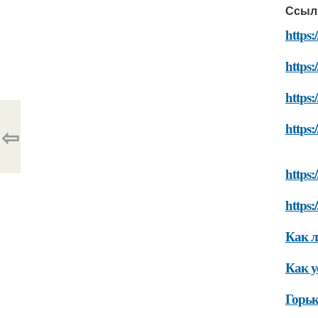
Ссыл
https:
https:
https
https:
⇦
https:
https:
Как л
Как у
Горьк