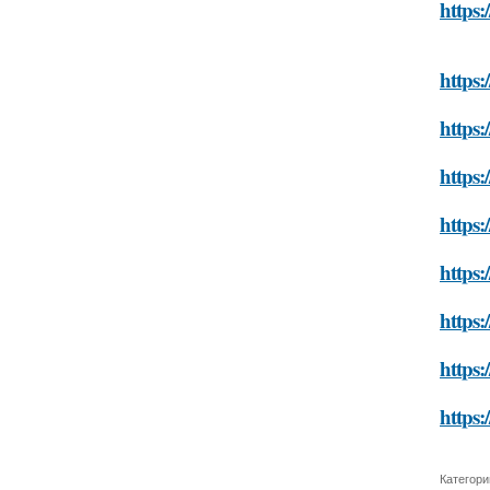
https:
https:
https:
https:
https:
https:
https:
https:
https:
Категори