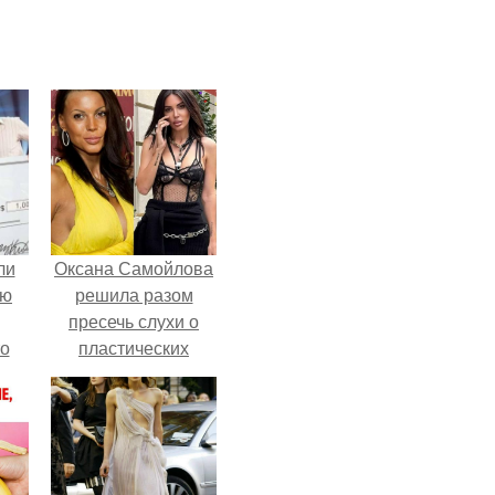
ли
Оксана Самойлова
юю
решила разом
пресечь слухи о
то
пластических
операциях и
?
публично
прояснила
ситуацию.