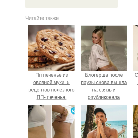
Читайте также
Пп печенье из
Блогерша после
С
овсяной муки. 5
паузы снова вышла
рецептов полезного
на связь и
ПП- печенья.
опубликовала
свежую серию
кадров из спальни.