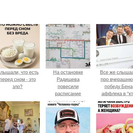
лышали, что есть
На остановке
Все же слыша
перед сном - это
Радищева
про вчерашн
зло?
повесили
победу Бена
расписание
аффлека в "к
автобусов вверх
хочет стать
ногами?
миллионером