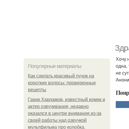
Здр
Хочу 
одна,
Популярные материалы
не су
Как сделать красивый пучок на
Анони
короткие волосы: проверенные
рецепты
Понр
Гарик Харламов, известный комик и
актер озвучивания, недавно
оказался в центре внимания из-за
своей работы над озвучкой
мультфильма про колобка.