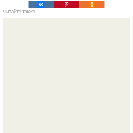
Читайте также
10 рецептов приготовления плова.
У юли Гаврилиной снова случился конфликт с комиком
Ильей Соболевым.