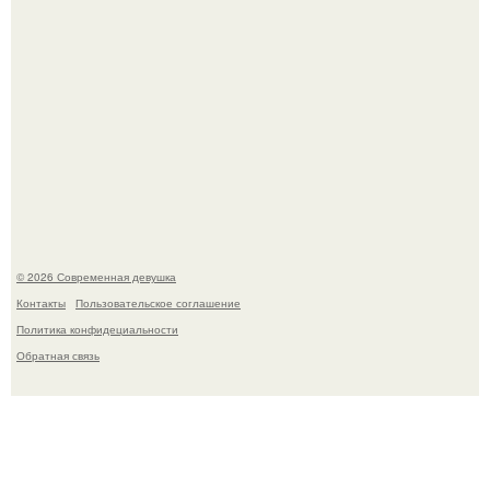
"Врачи Принимали мой Затяжной Кашель за Астму, но
это Оказался рак".
© 2026 Современная девушка
Контакты
Пользовательское соглашение
Политика конфидециальности
Обратная связь