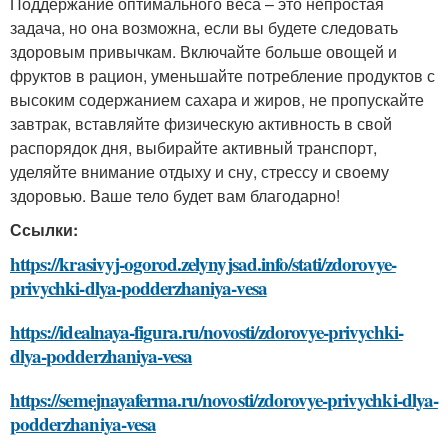
Поддержание оптимального веса – это непростая
задача, но она возможна, если вы будете следовать
здоровым привычкам. Включайте больше овощей и
фруктов в рацион, уменьшайте потребление продуктов с
высоким содержанием сахара и жиров, не пропускайте
завтрак, вставляйте физическую активность в свой
распорядок дня, выбирайте активный транспорт,
уделяйте внимание отдыху и сну, стрессу и своему
здоровью. Ваше тело будет вам благодарно!
Ссылки:
https://krasivyj-ogorod.zelynyjsad.info/stati/zdorovye-
privychki-dlya-podderzhaniya-vesa
https://idealnaya-figura.ru/novosti/zdorovye-privychki-
dlya-podderzhaniya-vesa
https://semejnayaferma.ru/novosti/zdorovye-privychki-dlya-
podderzhaniya-vesa