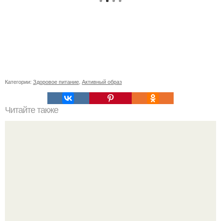
Категории:
Здоровое питание
,
Активный образ
Читайте также
Как высаживать крокусы и тюльпаны в зависимости от
вида растения