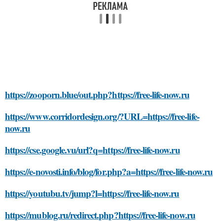
https://zooporn.blue/out.php?https://free-life-now.ru
https://www.corridordesign.org/?URL=https://free-life-
now.ru
https://cse.google.vu/url?q=https://free-life-now.ru
https://e-novosti.info/blog/for.php?a=https://free-life-now.ru
https://youtubu.tv/jump?l=https://free-life-now.ru
https://mublog.ru/redirect.php?https://free-life-now.ru