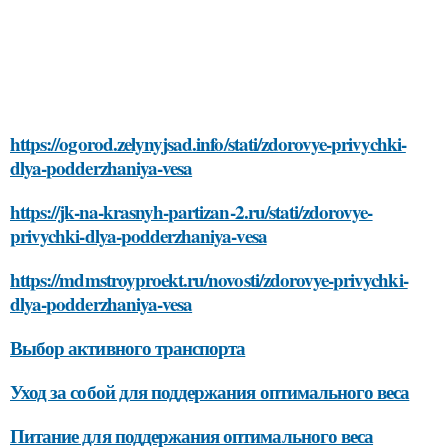
https://ogorod.zelynyjsad.info/stati/zdorovye-privychki-
dlya-podderzhaniya-vesa
https://jk-na-krasnyh-partizan-2.ru/stati/zdorovye-
privychki-dlya-podderzhaniya-vesa
https://mdmstroyproekt.ru/novosti/zdorovye-privychki-
dlya-podderzhaniya-vesa
Выбор активного транспорта
Уход за собой для поддержания оптимального веса
Питание для поддержания оптимального веса