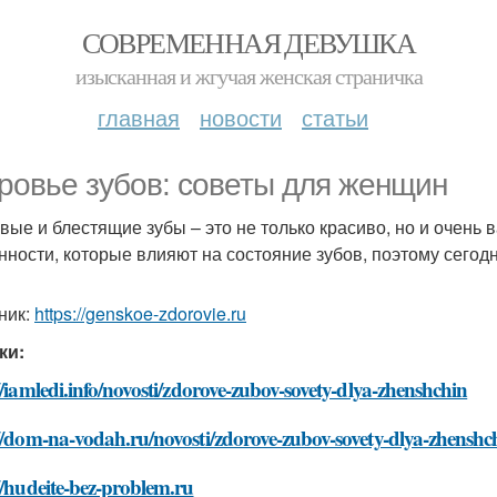
СОВРЕМЕННАЯ ДЕВУШКА
изысканная и жгучая женская страничка
главная
новости
статьи
ровье зубов: советы для женщин
вые и блестящие зубы – это не только красиво, но и очень 
нности, которые влияют на состояние зубов, поэтому сегод
ник:
https://genskoe-zdorovie.ru
ки:
//iamledi.info/novosti/zdorove-zubov-sovety-dlya-zhenshchin
//dom-na-vodah.ru/novosti/zdorove-zubov-sovety-dlya-zhenshc
//hudeite-bez-problem.ru