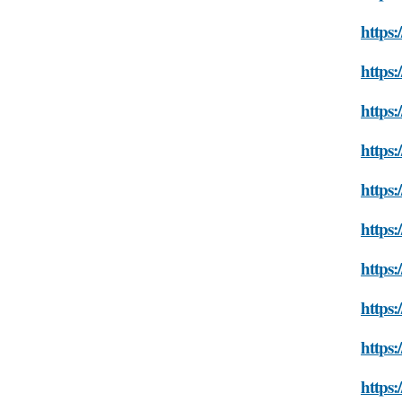
https:
https
https
https:
https:
https
https:
https:
https:
https: