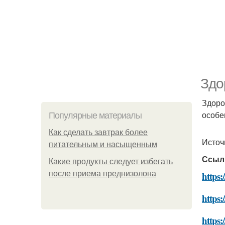
Здо
Здоро
особе
Популярные материалы
Как сделать завтрак более
Источ
питательным и насыщенным
Ссыл
Какие продукты следует избегать
после приема преднизолона
https:
https:
https: