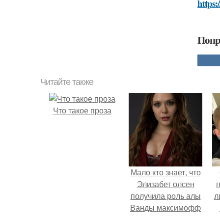
https:
Понр
Читайте также
Что такое проза
Мало кто знает, что
Элизабет олсен
получила роль алы
л
Ванды максимофф
не сразу.
п