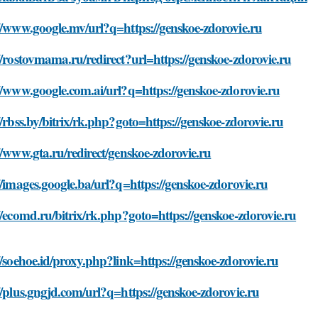
//www.google.mv/url?q=https://genskoe-zdorovie.ru
//rostovmama.ru/redirect?url=https://genskoe-zdorovie.ru
//www.google.com.ai/url?q=https://genskoe-zdorovie.ru
//rbss.by/bitrix/rk.php?goto=https://genskoe-zdorovie.ru
//www.gta.ru/redirect/genskoe-zdorovie.ru
//images.google.ba/url?q=https://genskoe-zdorovie.ru
//ecomd.ru/bitrix/rk.php?goto=https://genskoe-zdorovie.ru
//soehoe.id/proxy.php?link=https://genskoe-zdorovie.ru
//plus.gngjd.com/url?q=https://genskoe-zdorovie.ru