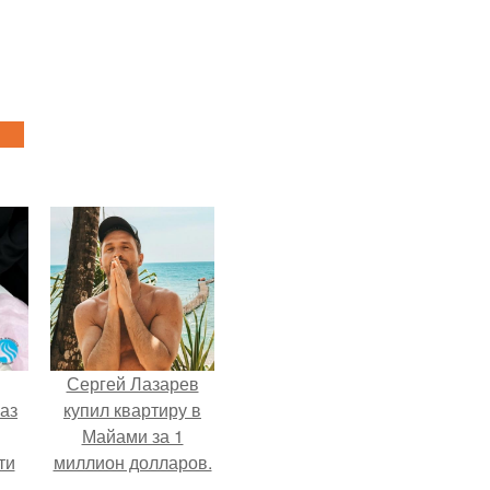
Сергей Лазарев
аз
купил квартиру в
Майами за 1
ти
миллион долларов.
ти -