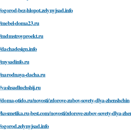
//ogorod-bez-hlopot.zelynyjsad.info
://mebel-doma23.ru
://mdmstroyproekt.ru
//dachadesign.info
//mysadinfo.ru
://narodnaya-dacha.ru
//vashsadluchshij.ru
//doma-otido.ru/novosti/zdorove-zubov-sovety-dlya-zhenshchin
//kosmetika.ru-best.com/novosti/zdorove-zubov-sovety-dlya-zh
//ogorod.zelynyjsad.info