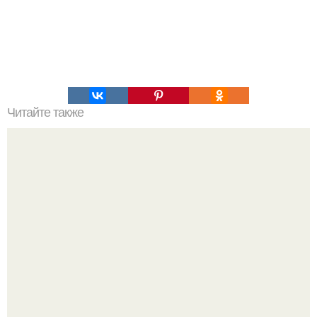
Читайте также
Пп печенье из овсяной муки. 5 рецептов полезного ПП-
печенья.