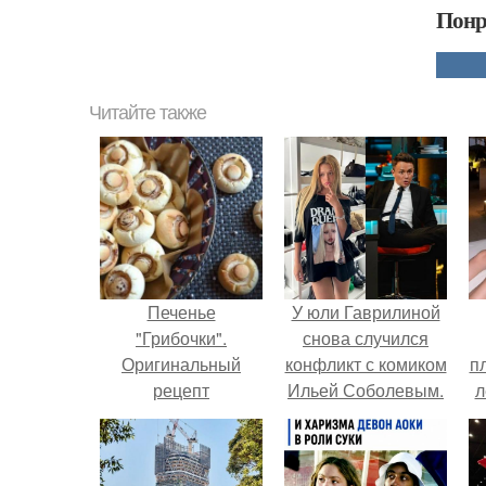
Понр
Читайте также
Печенье
У юли Гаврилиной
"Грибочки".
снова случился
Оригинальный
конфликт с комиком
п
рецепт
Ильей Соболевым.
л
приготовления
Г
ароматного
печенья с