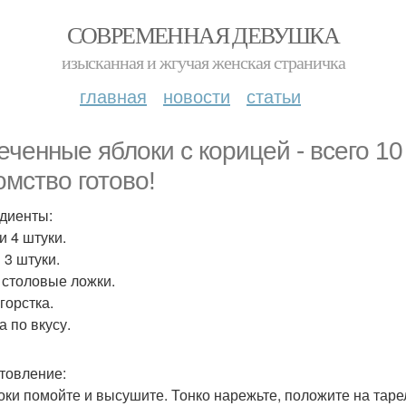
СОВРЕМЕННАЯ ДЕВУШКА
изысканная и жгучая женская страничка
главная
новости
статьи
еченные яблоки с корицей - всего 1
омство готово!
диенты:
и 4 штуки.
 3 штуки.
 столовые ложки.
горстка.
а по вкусу.
товление:
локи помойте и высушите. Тонко нарежьте, положите на таре