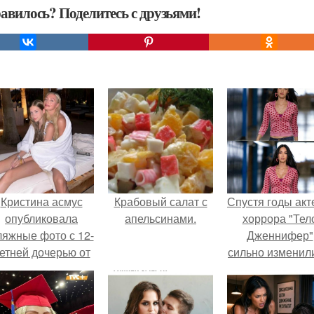
авилось? Поделитесь с друзьями!
Кристина асмус
Крабовый салат с
Спустя годы ак
опубликовала
апельсинами.
хоррора "Тел
ляжные фото с 12-
Дженнифер"
етней дочерью от
сильно изменил
арика Харламова.
пройдя путь о
подростковы
кумиров до