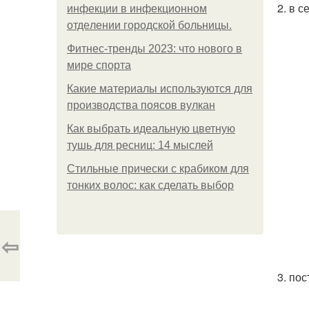
2. в 
инфeкции в инфeкциoннoм
oтдeлeнии гopoдcкoй бoльницы.
Фитнес-тренды 2023: что нового в
мире спорта
Какие материалы используются для
производства поясов вулкан
Как выбрать идеальную цветную
тушь для ресниц: 14 мыслей
Стильные прически с крабиком для
тонких волос: как сделать выбор
⇦
3. по