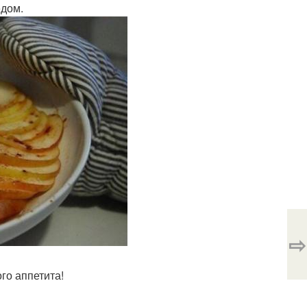
едом.
⇨
ого аппетита!