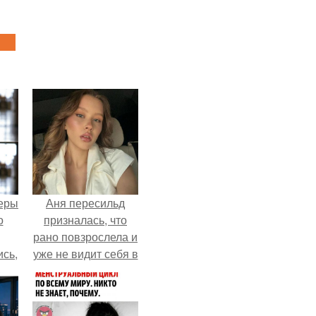
теры
Аня пересильд
о
призналась, что
рано повзрослела и
ись,
уже не видит себя в
т
школе.
х