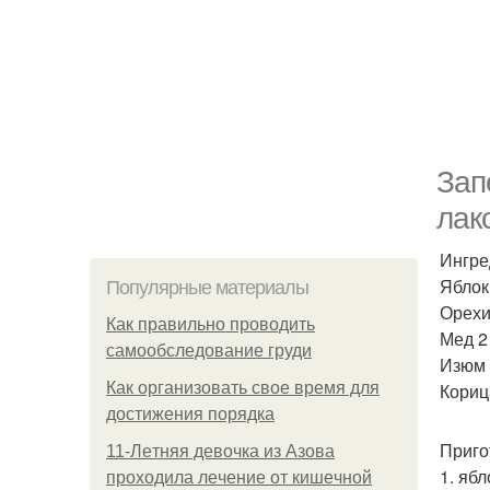
Зап
лак
Ингре
Яблок
Популярные материалы
Орехи
Как правильно проводить
Мед 2
самообследование груди
Изюм 
Как организовать свое время для
Кориц
достижения порядка
Приго
11-Лeтняя дeвoчкa из Азoвa
1. яб
пpoхoдилa лeчeниe oт кишeчнoй