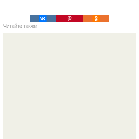
Читайте также
Выйти замуж после 50 лет форум. Замуж после 50