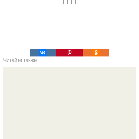
Читайте также
Супер - диета для похудения: минус 15 кг за месяц.