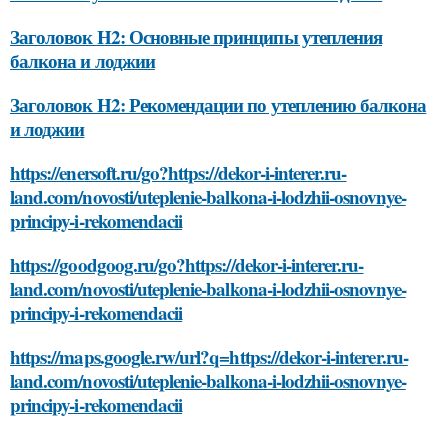
Заголовок H2: Основные принципы утепления
балкона и лоджии
Заголовок H2: Рекомендации по утеплению балкона
и лоджии
https://enersoft.ru/go?https://dekor-i-interer.ru-
land.com/novosti/uteplenie-balkona-i-lodzhii-osnovnye-
principy-i-rekomendacii
https://goodgoog.ru/go?https://dekor-i-interer.ru-
land.com/novosti/uteplenie-balkona-i-lodzhii-osnovnye-
principy-i-rekomendacii
https://maps.google.rw/url?q=https://dekor-i-interer.ru-
land.com/novosti/uteplenie-balkona-i-lodzhii-osnovnye-
principy-i-rekomendacii