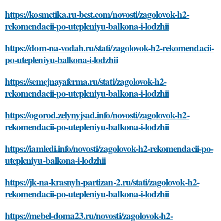
https://kosmetika.ru-best.com/novosti/zagolovok-h2-
rekomendacii-po-utepleniyu-balkona-i-lodzhii
https://dom-na-vodah.ru/stati/zagolovok-h2-rekomendacii-
po-utepleniyu-balkona-i-lodzhii
https://semejnayaferma.ru/stati/zagolovok-h2-
rekomendacii-po-utepleniyu-balkona-i-lodzhii
https://ogorod.zelynyjsad.info/novosti/zagolovok-h2-
rekomendacii-po-utepleniyu-balkona-i-lodzhii
https://iamledi.info/novosti/zagolovok-h2-rekomendacii-po-
utepleniyu-balkona-i-lodzhii
https://jk-na-krasnyh-partizan-2.ru/stati/zagolovok-h2-
rekomendacii-po-utepleniyu-balkona-i-lodzhii
https://mebel-doma23.ru/novosti/zagolovok-h2-