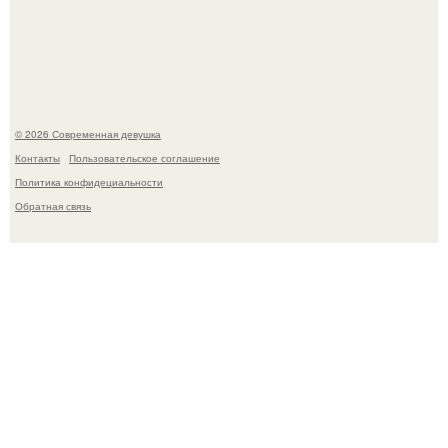
изменились, пройдя путь от подростковых кумиров до
мировых звезд.
© 2026 Современная девушка
Контакты
Пользовательское соглашение
Политика конфидециальности
Обратная связь