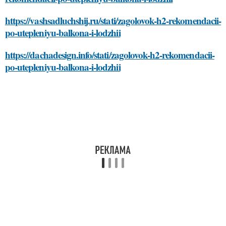
https://vashsadluchshij.ru/stati/zagolovok-h2-rekomendacii-
po-utepleniyu-balkona-i-lodzhii
https://dachadesign.info/stati/zagolovok-h2-rekomendacii-
po-utepleniyu-balkona-i-lodzhii