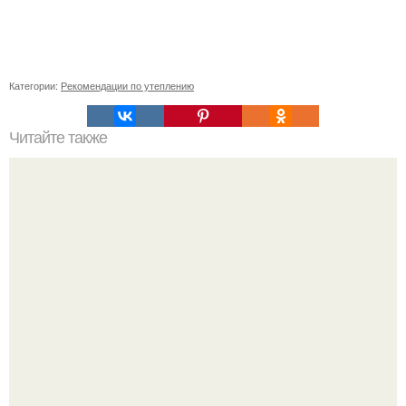
Категории:
Рекомендации по утеплению
Читайте также
Какие уборные принадлежности помогут совместить
уборку и уход за собой