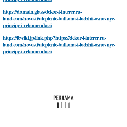
https://domain.glass/dekor-i-interer.ru-
land.com/novosti/uteplenie-balkona-i-lodzhii-osnovnye-
principy-i-rekomendacii
https://fewiki.jp/link.php?https://dekor-i-interer.ru-
land.com/novosti/uteplenie-balkona-i-lodzhii-osnovnye-
principy-i-rekomendacii