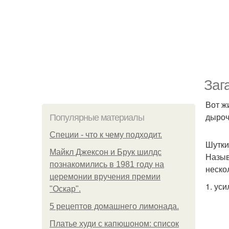
Заг
Вот ж
дыроч
Популярные материалы
Специи - что к чему подходит.
Шутки
Майкл Джексон и Брук шилдс
Назыв
познакомились в 1981 году на
неско
церемонии вручения премии
1. уси
"Оскар".
5 рецептов домашнего лимонада.
Платье худи с капюшоном: список