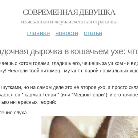
СОВРЕМЕННАЯ ДЕВУШКА
изысканная и жгучая женская страничка
главная
новости
статьи
адочная дырочка в кошачьем ухе: что
ивешь с котом годами, гладишь его, чешешь за ушком - и вд
ку! Неужели твой питомец - мутант с парой нормальных уш
 шутками, но на самом деле это не второе ухо, а просто ск
ается он * карман Генри * (или "Мешок Генри"), и его точно
лько интересных теорий:
ление слуха.