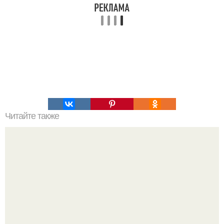
Читайте также
Виды женская одежда. 100 и 1 вид верхней одежды:
полный словарь видов пальто, курток и прочего