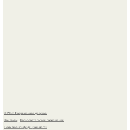
Большинство замечало, что после оргазма мужчина
часто почти сразу теряет возбуждение, тогда как
женщина может дольше сохранять возбуждение.
Платье, которое до сих пор вызывает споры спустя годы.
© 2026 Современная девушка
Контакты
Пользовательское соглашение
Политика конфидециальности