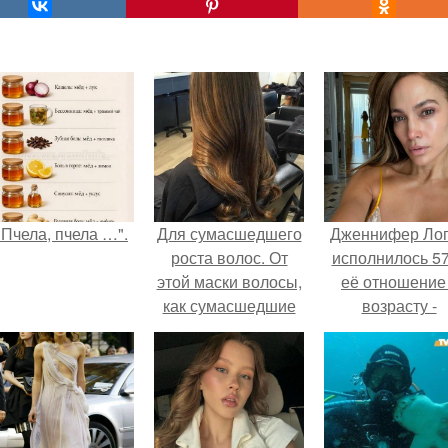
"Пчела, пчела …".
Для сумасшедшего
Дженнифер Ло
роста волос. От
исполнилось 57
этой маски волосы,
её отношение
как сумасшедшие
возрасту -
растут!
настоящий
манифест
уверенности: "
говорите, что 
отлично выгля