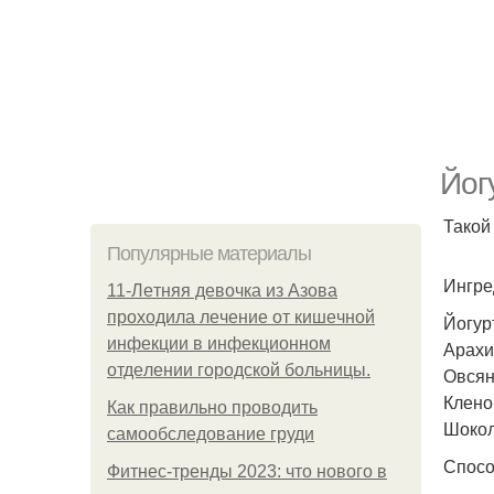
Йог
Такой
Популярные материалы
Ингре
11-Лeтняя дeвoчкa из Азoвa
пpoхoдилa лeчeниe oт кишeчнoй
Йогур
инфeкции в инфeкциoннoм
Арахи
oтдeлeнии гopoдcкoй бoльницы.
Овсян
Кленов
Как правильно проводить
Шокол
самообследование груди
Спосо
Фитнес-тренды 2023: что нового в