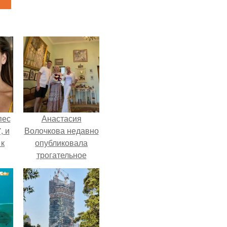
пес
Анастасия
, и
Волочкова недавно
 к
опубликовала
трогательное
совместное фото
со своей мамой, к
не
которой она
я
приехала в гости.
жу