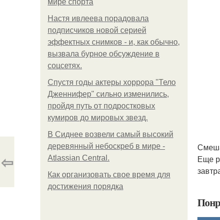
мире спорта
Настя ивлеева порадовала
подписчиков новой серией
эффектных снимков - и, как обычно,
вызвала бурное обсуждение в
соцсетях.
Спустя годы актеры хоррора "Тело
Дженнифер" сильно изменились,
пройдя путь от подростковых
кумиров до мировых звезд.
В Сиднее возвели самый высокий
Смеша
деревянный небоскреб в мире -
⇦
Еще р
Atlassian Central.
завтр
Как организовать свое время для
достижения порядка
Понр