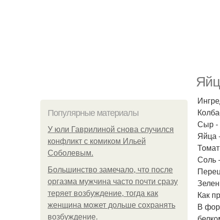
Яйц
Ингре
Колбас
Популярные материалы
Сыр - 
У юли Гаврилиной снова случился
Яйца -
конфликт с комиком Ильей
Томаты
Соболевым.
Соль -
Большинство замечало, что после
Перец 
оргазма мужчина часто почти сразу
Зелен
теряет возбуждение, тогда как
Как п
женщина может дольше сохранять
В фор
возбуждение.
белко