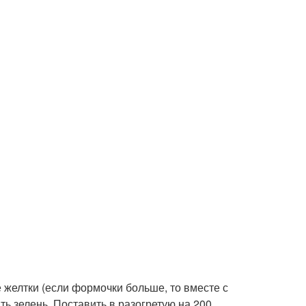
желтки (если формочки больше, то вместе с
ть зелень. Поставить в разогретую на 200