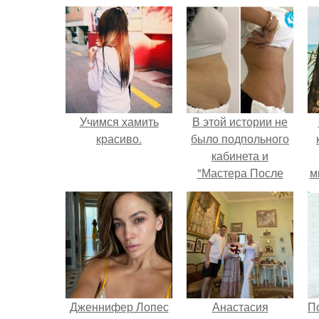
Учимся хамить
В этой истории не
красиво.
было подпольного
кабинета и
"Мастера После
м
Двухнедельных
Курсов".
Дженнифер Лопес
Анастасия
П