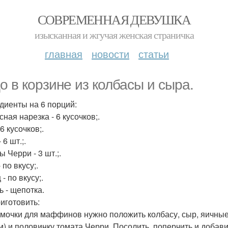
СОВРЕМЕННАЯ ДЕВУШКА
изысканная и жгучая женская страничка
главная
новости
статьи
о в корзине из колбасы и сыра.
диенты на 6 порций:
ная нарезка - 6 кусочков;.
6 кусочков;.
 6 шт.;.
 Черри - 3 шт.;.
 по вкусу;.
- по вкусу;.
ь - щепотка.
риготовить:
мочки для маффинов нужно положить колбасу, сыр, яичные 
м) и половинку томата Черри. Посолить, поперчить и добави