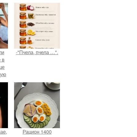
ли
-"Пчела, пчела …".
 в
це
мую
зали
с
ае,
Рацион 1400