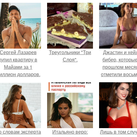
Сергей Лазарев
Треугольники "Три
Джастин и хей
купил квартиру в
Слоя".
бибер, которые
Майами за 1
прошлом меся
иллион долларов.
отметили вось
годовщину
помолвки, пока
новые фото 
совместного
отдыха.
о словам эксперта
Итальяно веро:
Лишь в том случ