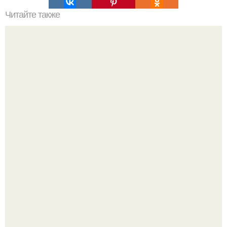
Читайте также
Рецепты красоты одной строкой.
Мало кто знает, что Элизабет олсен получила роль алы
Ванды максимофф не сразу.