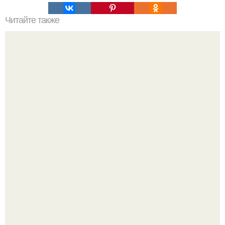
Читайте также
Она готова была многое прощать и на многое закрывать
глаза, лишь бы быть вместе с ним.
В этой истории не было подпольного кабинета и