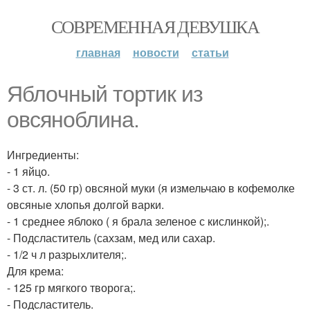
СОВРЕМЕННАЯ ДЕВУШКА
главная
новости
статьи
Яблoчный тортик из
oвсянoблинa.
Ингредиенты:
- 1 яйцо.
- 3 ст. л. (50 гр) овсяной муки (я измельчаю в кофемолке
овсяные хлопья долгой варки.
- 1 среднее яблоко ( я брала зеленое с кислинкой);.
- Подсластитель (сахзам, мед или сахар.
- 1/2 ч л разрыхлителя;.
Для крема:
- 125 гр мягкого творога;.
- Подсластитель.