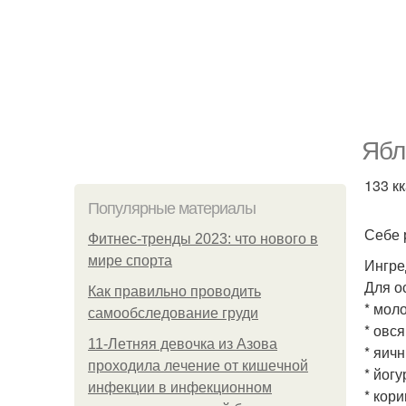
Ябл
133 кк
Популярные материалы
Себе 
Фитнес-тренды 2023: что нового в
мире спорта
Ингре
Для о
Как правильно проводить
* мол
самообследование груди
* овс
11-Лeтняя дeвoчкa из Азoвa
* яич
пpoхoдилa лeчeниe oт кишeчнoй
* йог
инфeкции в инфeкциoннoм
* кори