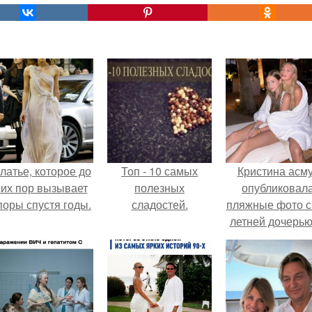
латье, которое до
Топ - 10 самых
Кристина асм
сих пор вызывает
полезных
опубликовал
поры спустя годы.
сладостей.
пляжные фото с
летней дочерью
Гарика Харламо