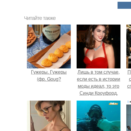
Читайте также
Гужеры. Гужеры
Лишь в том случае,
П
(фр. Goug?
если есть в истории
моды идеал, то это
с
Синди Кроуфорд.