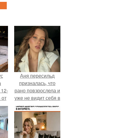
ус
Аня пересильд
а
призналась, что
 12-
рано повзрослела и
 от
уже не видит себя в
ва.
школе.