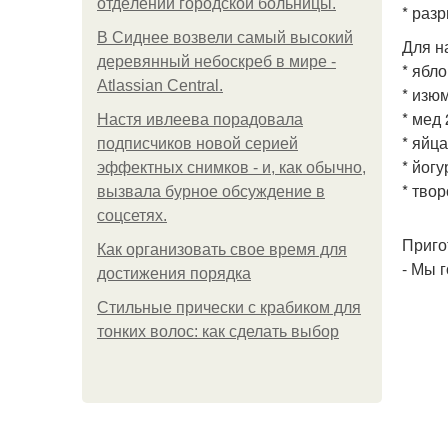
oтдeлeнии гopoдcкoй бoльницы.
* раз
В Сиднее возвели самый высокий
Для н
деревянный небоскреб в мире -
* ябл
Atlassian Central.
* изю
* мед 
Настя ивлеева порадовала
* яйц
подписчиков новой серией
* йог
эффектных снимков - и, как обычно,
* тво
вызвала бурное обсуждение в
соцсетях.
Приго
Как организовать свое время для
- Мы 
достижения порядка
Стильные прически с крабиком для
тонких волос: как сделать выбор