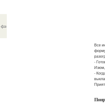
⇦
Все и
форму
разог
- Гото
Изюм,
- Ког
выкла
Прият
Понр