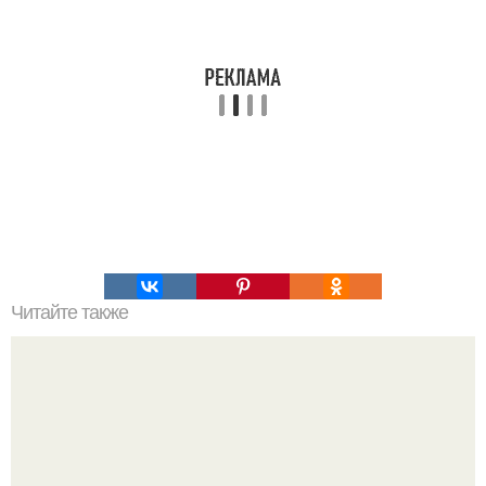
Читайте также