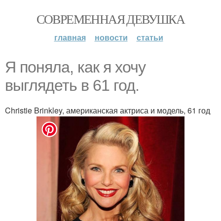
СОВРЕМЕННАЯ ДЕВУШКА
главная
новости
статьи
Я поняла, как я хочу
выглядеть в 61 год.
Christie Brinkley, американская актриса и модель, 61 год