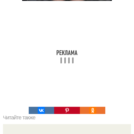
Читайте также