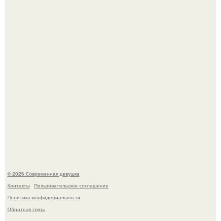
Платье, которое до сих пор вызывает споры спустя годы.
Бывшая актриса для самых взрослых амаранта Хэнк
стала сенатором в Колумбии.
© 2026 Современная девушка
Контакты
Пользовательское соглашение
Политика конфидециальности
Обратная связь