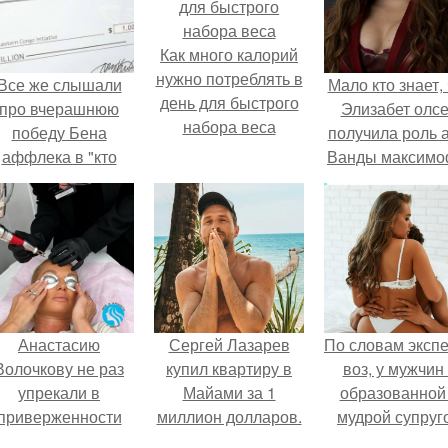
Как много калорий
нужно потреблять в
Все же слышали
Мало кто знает, 
день для быстрого
про вчерашнюю
Элизабет олс
набора веса
победу Бена
получила роль 
аффлека в "кто
Ванды максим
хочет стать
не сразу.
миллионером?
Анастасию
Сергей Лазарев
По словам эксп
Волочкову не раз
купил квартиру в
воз, у мужчин 
упрекали в
Майами за 1
образованной
приверженности
миллион долларов.
мудрой супруг
старевшим бьюти -
вероятность