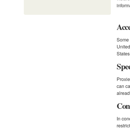
inform
Acc
Some w
United
States
Spe
Proxie
can ca
alread
Con
In con
restri