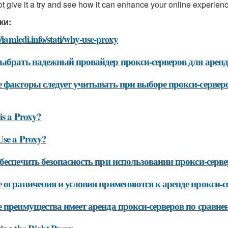
t give it a try and see how it can enhance your online experien
ки:
//iamledi.info/stati/why-use-proxy
ыбрать надежный провайдер прокси-серверов для арен
 факторы следует учитывать при выборе прокси-сервер
is a Proxy?
se a Proxy?
беспечить безопасность при использовании прокси-серв
 ограничения и условия применяются к аренде прокси-с
 преимущества имеет аренда прокси-серверов по сравне