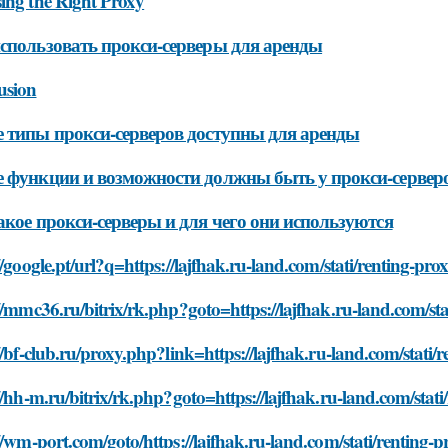
ing the Right Proxy
спользовать прокси-серверы для аренды
usion
 типы прокси-серверов доступны для аренды
 функции и возможности должны быть у прокси-сервер
акое прокси-серверы и для чего они используются
//google.pt/url?q=https://lajfhak.ru-land.com/stati/renting-pro
//mmc36.ru/bitrix/rk.php?goto=https://lajfhak.ru-land.com/sta
//bf-club.ru/proxy.php?link=https://lajfhak.ru-land.com/stati/
//hh-m.ru/bitrix/rk.php?goto=https://lajfhak.ru-land.com/stati
//wm-port.com/goto/https://lajfhak.ru-land.com/stati/renting-p