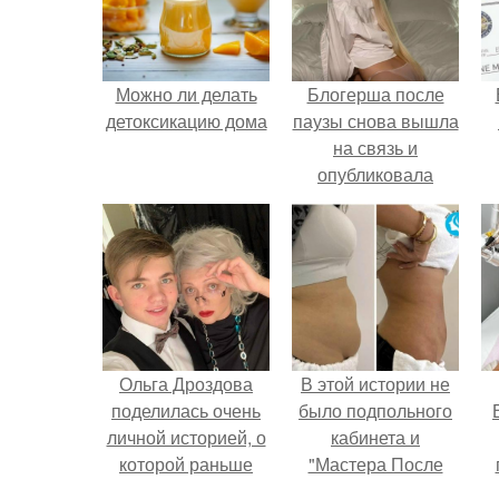
Можно ли делать
Блогерша после
детоксикацию дома
паузы снова вышла
на связь и
опубликовала
свежую серию
кадров из спальни.
Ольга Дроздова
В этой истории не
поделилась очень
было подпольного
личной историей, о
кабинета и
которой раньше
"Мастера После
почти не говорила.
Двухнедельных
у