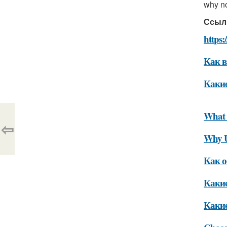
why no
Ссыл
https:
Как в
Какие
What 
⇦
Why U
Как о
Какие
Какие