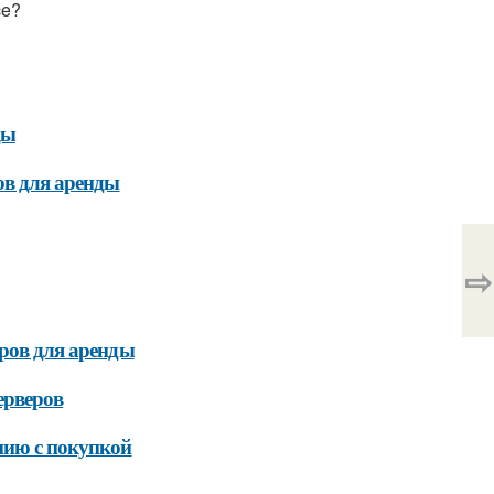
ce?
ды
ов для аренды
⇨
еров для аренды
ерверов
нию с покупкой