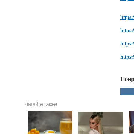
https:
https:
https:
https:
Понр
Читайте также