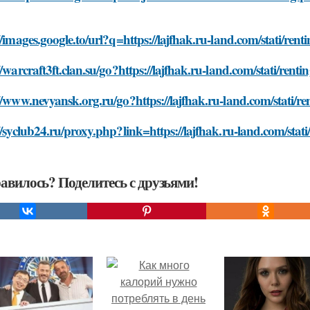
//images.google.to/url?q=https://lajfhak.ru-land.com/stati/rent
//warcraft3ft.clan.su/go?https://lajfhak.ru-land.com/stati/rent
//www.nevyansk.org.ru/go?https://lajfhak.ru-land.com/stati/re
//syclub24.ru/proxy.php?link=https://lajfhak.ru-land.com/stati
авилось? Поделитесь с друзьями!