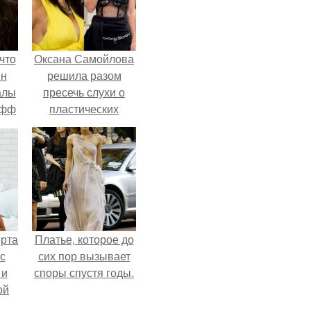
что
Оксана Самойлова
ен
решила разом
алы
пресечь слухи о
офф
пластических
операциях и
публично
прояснила
ситуацию.
ерта
Платье, которое до
с
сих пор вызывает
 и
споры спустя годы.
ой