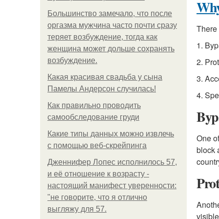
Why
Большинство замечало, что после
оргазма мужчина часто почти сразу
There 
теряет возбуждение, тогда как
1. Byp
женщина может дольше сохранять
возбуждение.
2. Pro
Какая красивая свадьба у сына
3. Ac
Памелы Андерсон случилась!
4. Spe
Как правильно проводить
Bypa
самообследование груди
Какие типы данных можно извлечь
One of
с помощью веб-скрейпинга
block 
countr
Дженнифер Лопес исполнилось 57,
и её отношение к возрасту -
Prot
настоящий манифест уверенности:
"не говорите, что я отлично
Anothe
выгляжу для 57.
visibl