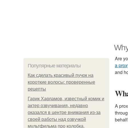
Why
Are yo
a prox
Популярные материалы
and ho
Как сделать красивый пучок на
короткие волосы: проверенные
рецепты
Wh
Гарик Харламов, известный комик и
A prox
актер озвучивания, недавно
throu
оказался в центре внимания из-за
behalf
своей работы над озвучкой
мультфильма про колобка.