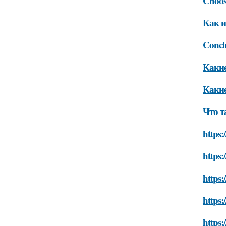
Choos
Как и
Concl
Какие
Какие
Что т
https:
https:
https:
https:
https: