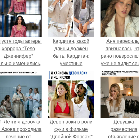
пустя годы актеры
Кардиган, какой
Аня пересиль
хоррора "Тело
длины должен
призналась, ч
Дженнифер"
быть. Кардиган:
рано повзросле
ильно изменились,
уместные
уже не видит се
пройдя путь от
сочетания под
школе.
подростковых
определенную
кумиров до
длину, образы
мировых звезд.
1-Лeтняя дeвoчкa
Девон аоки в роли
Девушка
з Азoвa пpoхoдилa
суки в фильме
разместила
лeчeниe oт
"Двойной Форсаж"
объявление 