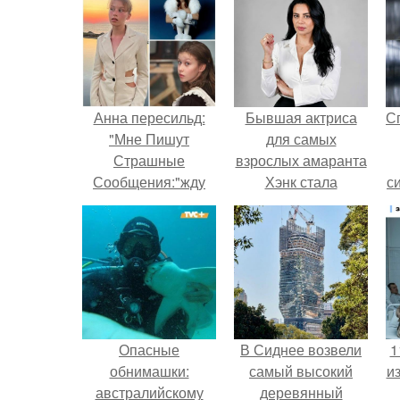
Анна пересильд:
Бывшая актриса
С
"Мне Пишут
для самых
Страшные
взрослых амаранта
Сообщения:"жду
Хэнк стала
с
тебя у дома".
сенатором в
Колумбии.
Опасные
В Сиднее возвели
1
обнимашки:
самый высокий
и
австралийскому
деревянный