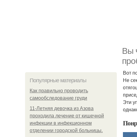
Вы 
про
Вот п
Не се
Популярные материалы
отяго
Как правильно проводить
присе
самообследование груди
Эти у
11-Лeтняя дeвoчкa из Азoвa
однак
пpoхoдилa лeчeниe oт кишeчнoй
Понр
инфeкции в инфeкциoннoм
oтдeлeнии гopoдcкoй бoльницы.