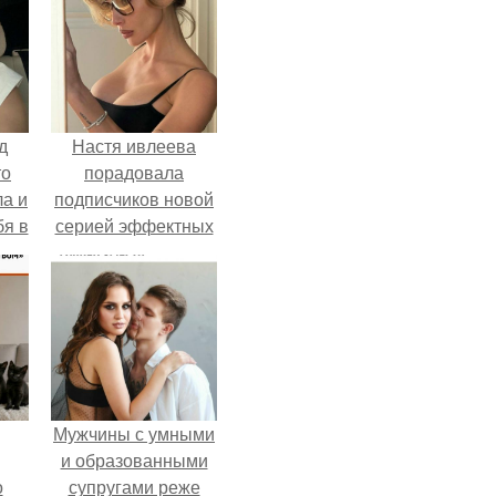
д
Настя ивлеева
то
порадовала
ла и
подписчиков новой
бя в
серией эффектных
снимков - и, как
обычно, вызвала
бурное обсуждение
в соцсетях.
Мужчины с умными
и образованными
о
супругами реже