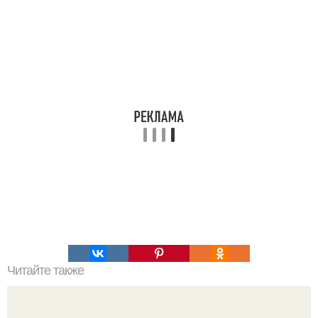
Читайте также
Как чай с чабрецом влияет на организм человека