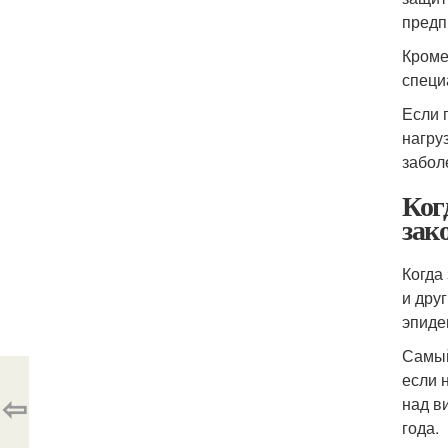
предп
Кроме
специ
Если 
нагру
забол
Ког
зак
Когда
и дру
эпиде
Самый
если 
⇦
над в
года.