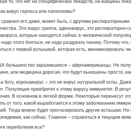
вая то, что нет ни специфических лекарств, ни вакцины пока
 как вирус герпеса или папилломы?
ы сравнил его даже, может быть, с другими респираторным
ечества. Это вирус гриппа, аденовирус, это респираторно-
авируса, которые находятся сейчас в человеческой популяции
 надо этого бояться, не надо раздувать панику. Потому что, 
иться с первой вспышкой, которая есть, минимизировать чи
ША большинство заразившихся – афроамериканцы. Не получит
ине, или медицина дорогая, что будут выкошены просто, к
ва богу, коронавирус – это не вирус натуральной оспы. Даж
т. Популяция приобретет к этому вирусу иммунитет. В резу
ения. В основном в легкой форме. Некоторые перенесут эт
еть от того, какой выработается к этому заболеванию иммун
кий. Тогда можно будет прогнозировать другие вспышки. Но 
 эпидемии, как сейчас. Главное – справиться в текущем мом
тоге переболеем все?