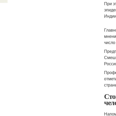
При э
эпиде
Индии
Главн
мнени
число 
Предп
Смешн
Росси
Профе
отмет
стран
Сто
чел
Напом