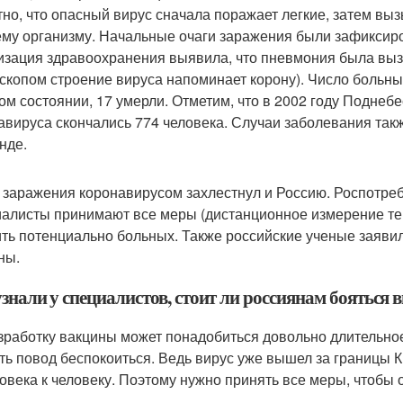
тно, что опасный вирус сначала поражает легкие, затем вы
ему организму. Начальные очаги заражения были зафиксир
изация здравоохранения выявила, что пневмония была выз
скопом строение вируса напоминает корону). Число больных
ом состоянии, 17 умерли. Отметим, что в 2002 году Поднебе
авируса скончались 774 человека. Случаи заболевания так
нде.
 заражения коронавирусом захлестнул и Россию. Роспотреб
алисты принимают все меры (дистанционное измерение тем
ть потенциально больных. Также российские ученые заявил
ны.
нали у специалистов, стоит ли россиянам бояться в
зработку вакцины может понадобиться довольно длительное
сть повод беспокоиться. Ведь вирус уже вышел за границы 
ловека к человеку. Поэтому нужно принять все меры, чтобы 