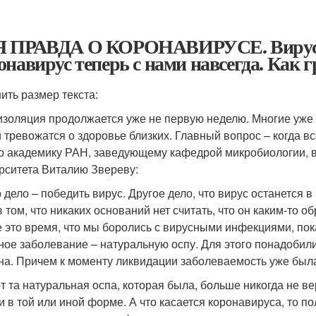
 ПРАВДА О КОРОНАВИРУСЕ. Вирусол
онавирус теперь с нами навсегда. Как 
ить размер текста:
золяция продолжается уже не первую неделю. Многие уже
 тревожатся о здоровье близких. Главный вопрос – когда вс
о академику РАН, заведующему кафедрой микробиологии, в
рситета Виталию Звереву:
 дело – победить вирус. Другое дело, что вирус останется в
в том, что никаких оснований нет считать, что он каким-то 
е это время, что мы боролись с вирусными инфекциями, пок
ное заболевание – натуральную оспу. Для этого понадобили
на. Причем к моменту ликвидации заболеваемость уже была
от та натуральная оспа, которая была, больше никогда не в
и в той или иной форме. А что касается коронавируса, то по