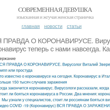
СОВРЕМЕННАЯ ДЕВУШКА
изысканная и жгучая женская страничка
главная
новости
статьи
 ПРАВДА О КОРОНАВИРУСЕ. Вирусо
онавирус теперь с нами навсегда. Ка
ержание
СЯ ПРАВДА О КОРОНАВИРУСЕ. Вирусолог Виталий Зверев: 
рипп или простуда
то известно о коронавирусе на сегодня. Коронавирус в Ита
ольше 150 тысяч случаев заражения
огда закончится коронавирус. Вирусологи рассказали, когд
тоит ли бояться коронавируса в России. Два мнения: корон
Мы узнали у специалистов, стоит ли россиянам бояться ви
идео COVID -19 (Коронавирус) ВСЯ ПРАВДА О ЗАРАЖЕНИИ