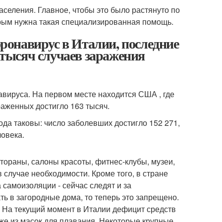
населения. Главное, чтобы это было растянуто по
орым нужна такая специализированная помощь.
оронавирус в Италии, последние
0 тысяч случаев заражения
авируса. На первом месте находится США , где
раженных достигло 163 тысяч.
ода таковы: число заболевших достигло 152 271,
ловека.
стораны, салоны красоты, фитнес-клубы, музеи,
случае необходимости. Кроме того, в стране
самоизоляции - сейчас следят и за
 в загородные дома, то теперь это запрещено.
. На текущий момент в Италии дефицит средств
же из масок для плавания. Некоторые крупные