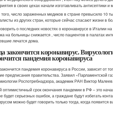
риятия в своих цехах начали изготавливать антисептики и 
 того, число зараженных медиков в стране превысило 10 ты
алисты из других стран, которые сейчас спасают жизни в б
говорить о последних новостях о коронавирусе в Италии на 1
зка на больницы снижается , число пациентов в палатах ин
евшие лечатся дома.
да закончится коронавирус. Вирусологи
ончится пандемия коронавируса
 закончится пандемия коронавируса в России, зависит от то
гие предписания правительства. Заявил «Парламентской га
миологии Роспотребнадзора, академик РАН Виктор Малеев
 оптимистичный срок окончания пандемии в РФ – это начал
не будет серьезных ошибок, а граждане будут избегать конта
ирусом можно будет говорить только тогда, когда появится 