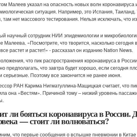
том Малеев указал на опасность новых волн коронавируса и
миологическая ситуация. Например, это Испания, Таиланд. 
, там нет массового тестирования. Нельзя исключать, что и
ый научный сотрудник НИИ эпидемиологии и микробиологии
е Малеева. «Посмотрите, что творится, насколько сегодня
все растет и растет!» - рассказал он изданию Nation News.
оложения, что пик распространения коронавируса в России
о предполагать, что завтра будет хорошо, если сегодня п
и серьезные. Поэтому все закончится не ранее июня.
ссор РАН Карима Нигматуллина-Мащицкая считает, что пико
ила она «Вестям». Причиной тому – низкий уровень пасса
ы.
ит ли бояться коронавируса в России. 
овека — стоит ли волноваться?
ним, что первые сообщения о вспышке пневмонии в Китае 