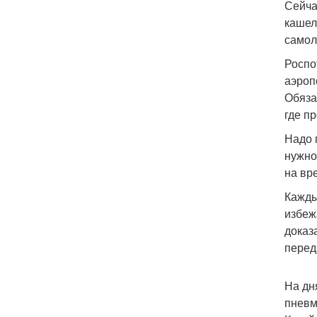
Сейча
кашел
самол
Роспо
аэроп
Обяза
где п
Надо 
нужно
на вр
Кажды
избеж
доказ
перед
На дн
пневм