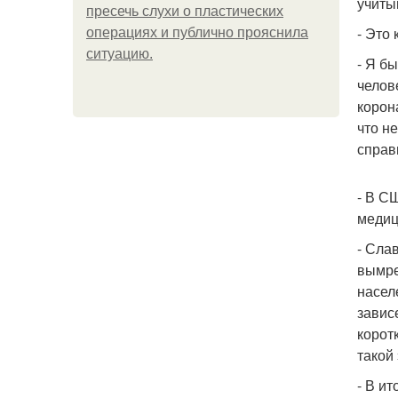
учиты
пресечь слухи о пластических
- Это
операциях и публично прояснила
ситуацию.
- Я б
челов
корон
что не
справ
- В С
медиц
- Сла
вымре
насел
завис
корот
такой
- В и