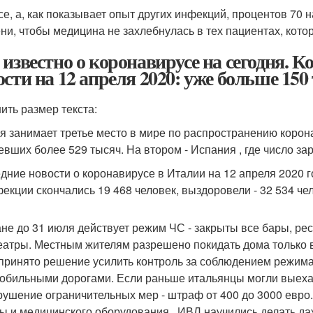
все, а, как показывает опыт других инфекций, процентов 70 
ни, чтобы медицина не захлебнулась в тех пациентах, кот
 известно о коронавирусе на сегодня. К
ости на 12 апреля 2020: уже больше 15
ить размер текста:
я занимает третье место в мире по распространению корон
евших более 529 тысяч. На втором - Испания , где число за
дние новости о коронавирусе в Италии на 12 апреля 2020 г
фекции скончались 19 468 человек, выздоровели - 32 534 че
ане до 31 июля действует режим ЧС - закрыты все бары, ре
еатры. Местным жителям разрешено покидать дома только в 
принято решение усилить контроль за соблюдением режима 
обильными дорогами. Если раньше итальянцы могли выехать
рушение ограничительных мер - штраф от 400 до 3000 евро
ы и медицинского оборудования , ИВЛ научились делать да