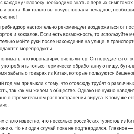
с каждому человеку необходимо знать о первых симптомах з
ь и рвота. Как только вы почувствовали неладное, необход
ечение!
требнадзор настоятельно рекомендует воздержаться от по
ортов и вокзалов. Если есть возможность, то используйте 
тельно мойте руки после нахождения на улице, в транспорт
родаются морепродукты.
понимать, что коронавирус очень хитер! Он передается от ж
 употреблять только термически обработанную пищу, бутили
емя забыть о товарах из Китая, которые пользуются бешен
й год мы привыкли к тому, что отовсюду трубят о различны
ать, так как мы живем в обществе. Однако не нужно наводи
ано о стремительном распространении вируса. К тому же ег
аче.
ях стало известно, что несколько российских туристов из 
онию. Но ни один случай пока не подтвердился. Главное —