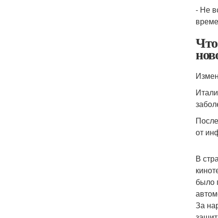
- Не 
време
Что
нов
Измен
Итали
забол
После
от ин
В стр
кинот
было 
автом
За на
защит