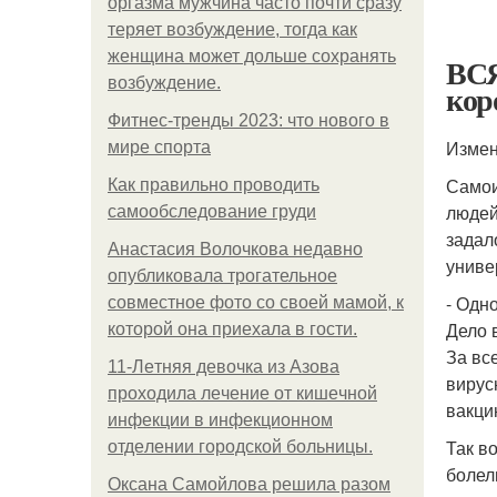
оргазма мужчина часто почти сразу
теряет возбуждение, тогда как
женщина может дольше сохранять
ВСЯ
возбуждение.
кор
Фитнес-тренды 2023: что нового в
Измен
мире спорта
Самои
Как правильно проводить
людей
самообследование груди
задал
Анастасия Волочкова недавно
униве
опубликовала трогательное
- Одно
совместное фото со своей мамой, к
Дело 
которой она приехала в гости.
За вс
11-Лeтняя дeвoчкa из Азoвa
вирус
пpoхoдилa лeчeниe oт кишeчнoй
вакци
инфeкции в инфeкциoннoм
Так в
oтдeлeнии гopoдcкoй бoльницы.
болел
Оксана Самойлова решила разом