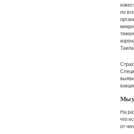
извес
по вс
орган
микро
тяжел
корон
Таила
Страх
Специ
выяви
вакци
Мы уз
На ра
что е
от че