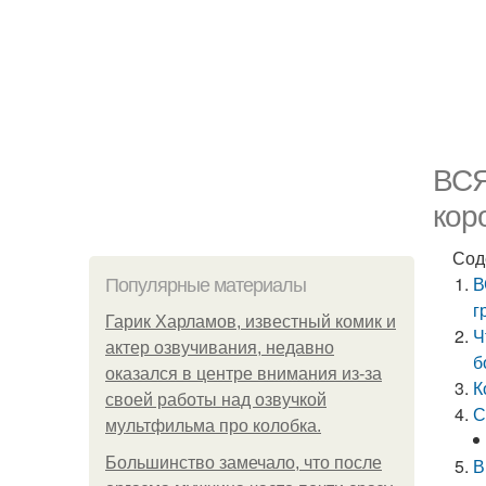
ВСЯ
кор
Сод
В
Популярные материалы
г
Гарик Харламов, известный комик и
Ч
актер озвучивания, недавно
б
оказался в центре внимания из-за
К
своей работы над озвучкой
С
мультфильма про колобка.
Большинство замечало, что после
В