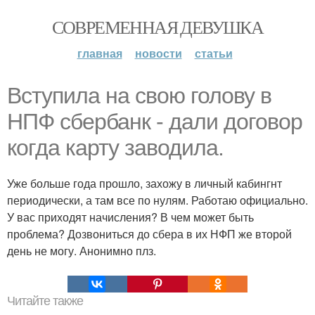
СОВРЕМЕННАЯ ДЕВУШКА
главная
новости
статьи
Вступила на свою голову в
НПФ сбербанк - дали договор
когда карту заводила.
Уже больше года прошло, захожу в личный кабингнт
периодически, а там все по нулям. Работаю официально.
У вас приходят начисления? В чем может быть
проблема? Дозвониться до сбера в их НФП же второй
день не могу. Анонимно плз.
Читайте также