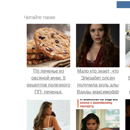
Читайте также
Пп печенье из
Мало кто знает, что
овсяной муки. 5
Элизабет олсен
рецептов полезного
получила роль алы
ПП- печенья.
Ванды максимофф
не сразу.
у