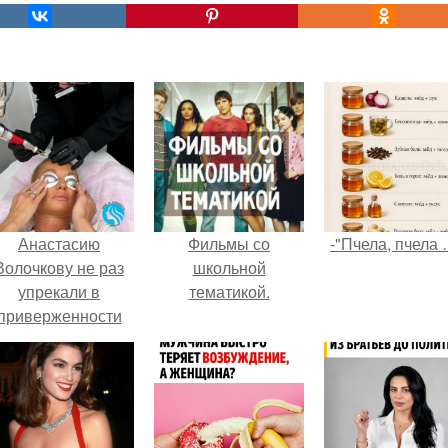
Анастасию
Фильмы со
-"Пчела, пчела 
Волочкову не раз
школьной
упрекали в
тематикой.
приверженности
старевшим бьюти -
процедурам.