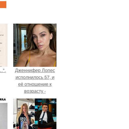
…".
Дженнифер Лопес
исполнилось 57, и
её отношение к
возрасту -
настоящий
манифест
уверенности: "не
говорите, что я
отлично выгляжу